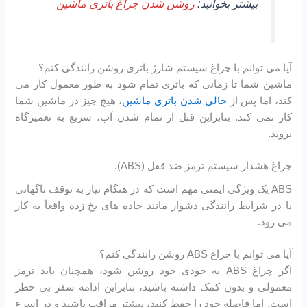
بیشتر بخوانید:
روشن شدن چراغ باتری ماشین
آیا می توانم با چراغ سیستم شارژ باتری روشن رانندگی کنم؟
ماشین شما تا زمانی که باتری تمام شود به طور معمول کار می
کند، اما پس از
خالی شدن باتری ماشین
، هیچ چیز در ماشین شما
کار نمی کند. بنابراین قبل از تمام شدن آب، سریع به تعمیرگاه
بروید.
چراغ هشدار سیستم ترمز ضد قفل (ABS).
ABS یک ویژگی ایمنی مهم است که در هنگام نیاز به توقف ناگهانی
یا در شرایط رانندگی دشوار مانند جاده های یخ زده واقعاً به کار
می رود.
آیا می توانم با چراغ ABS روشن رانندگی کنم؟
اگر چراغ ABS به خودی خود روشن شود، همچنان باید ترمز
معمولی و بدون کمک داشته باشید، بنابراین ادامه سفر بی خطر
است. اما فاصله خود را حفظ کنید، بیشتر مراقب باشید و در اسرع