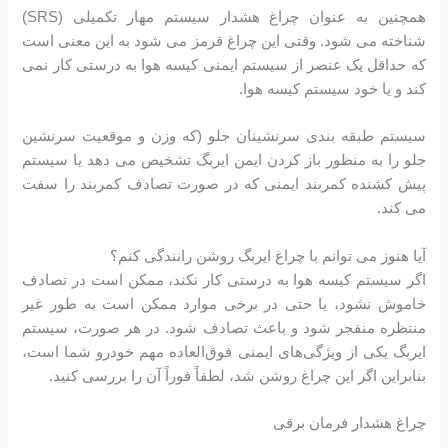
همچنین به عنوان چراغ هشدار سیستم مهار تکمیلی (SRS)
شناخته می شود. وقتی این چراغ قرمز می شود به این معنی است
که حداقل یک عنصر از سیستم ایمنی کیسه هوا به درستی کار نمی
کند و یا خود سیستم کیسه هوا.
سیستم طبقه بندی سرنشینان جلو (که وزن و موقعیت سرنشین
جلو را به منظور باز کردن ایمن ایربگ تشخیص می دهد یا سیستم
پیش کشنده کمربند ایمنی که در صورت تصادف کمربند را سفت
می کند.
آیا هنوز می توانم با چراغ ایربگ روشن رانندگی کنم؟
اگر سیستم کیسه هوا به درستی کار نکند، ممکن است در تصادف
خاموش نشود، یا حتی در برخی موارد ممکن است به طور غیر
منتظره منفجر شود و باعث تصادف شود. در هر صورت، سیستم
ایربگ یکی از ویژگی‌های ایمنی فوق‌العاده مهم خودرو شما است،
بنابراین اگر این چراغ روشن شد، لطفاً فوراً آن را بررسی کنید.
چراغ هشدار فرمان برقی