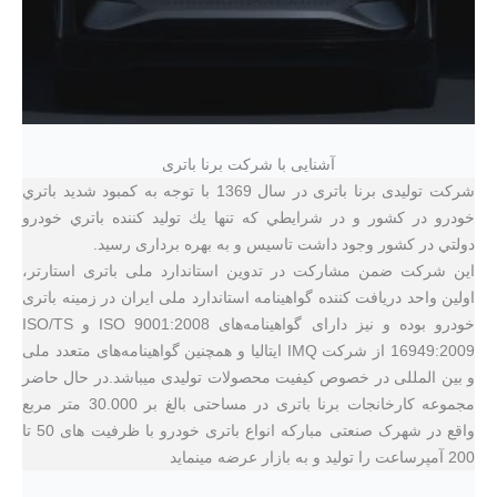
آشنایی با شرکت برنا باتری
شرکت تولیدی برنا باتری در سال 1369 با توجه به كمبود شديد باتري
خودرو در كشور و در شرايطي كه تنها يك توليد كننده باتري خودرو
دولتي در كشور وجود داشت تاسیس و به بهره برداری رسید.
این شرکت ضمن مشاركت در تدوين استاندارد ملی باتری استارتر،
اولين واحد دريافت كننده گواهينامه استاندارد ملی ایران در زمینه باتری
خودرو بوده و نیز دارای گواهینامه‌های ISO 9001:2008 و ISO/TS
16949:2009 از شركت IMQ ايتاليا و همچنین گواهينامه‌های متعدد ملی
و بين المللی در خصوص كيفيت محصولات تولیدی میباشد.در حال حاضر
مجموعه کارخانجات برنا باتری در مساحتی بالغ بر 30.000 متر مربع
واقع در شهرک صنعتی مبارکه انواع باتری خودرو با ظرفیت های 50 تا
200 آمپرساعت را تولید و به بازار عرضه مینماید