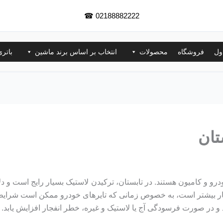
☎
02188882222
ول
فروشگاه
محصولات
انتخاب بر اساس برند ماشین
باتر
تان
رو و کامیون هستند. در تابستان، ترکیدن لاستیک بسیار رایج است و د
 بسیار بیشتر است، به خصوص زمانی که تایرهای خودرو ممکن است شرایط
و در صورت فرسودگی آج یا لاستیک و غیره، خطر انفجار افزایش یابد.