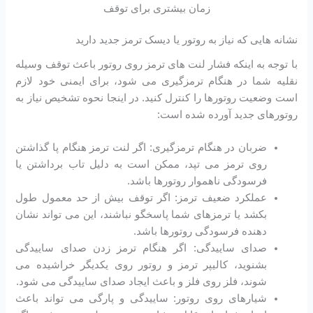
زمان بیشتری برای توقف
نشانه هایی که نیاز به روتور یا دیسک ترمز جدید دارید
با توجه به اینکه فشار لنت های ترمز روی روتور باعث توقف وسیله
نقلیه شما در هنگام ترمزگیری می شود، برای ایمنی خود لازم
است وضعیت روتورها را کنترل کنید. در اینجا نحوه تشخیص نیاز به
روتورهای جدید آورده شده است:
ضربان در هنگام ترمزگیری: اگر لنت ترمز هنگام پا گذاشتن
روی ترمز می تپد، ممکن است به دلیل تاب برداشتن یا
فرسودگی ناهموار روتورها باشد.
عملکرد ضعیف ترمز: اگر توقف بیش از حد معمول طول
بکشد یا ترمزهای شما پاسخگو نباشند، این می تواند نشان
دهنده فرسودگی روتورها باشد.
صدای ساییدگی: اگر هنگام ترمز زدن صدای ساییدگی
بشنوید، کالیپر ترمز و روتور روی یکدیگر خراشیده می
شوند، فلز روی فلز و باعث ایجاد صدای ساییدگی می شود.
شیارهای روی روتور: ساییدگی و پارگی می تواند باعث