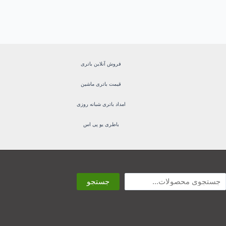
فروش آنلاین باتری
قیمت باتری ماشین
امداد باتری شبانه روزی
باطری یو پی اس
و
جستجو