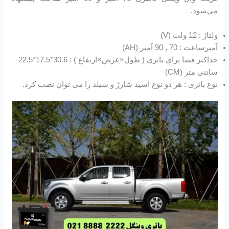
می‌شود.
ولتاژ : 12 ولت (V)
آمپرساعت : 70 , 90 آمپر (AH)
حداکثر فضا برای باتری ( طول×عرض×ارتفاع ) : 30.6*17.5*22.5
سانتی متر (CM)
نوع باتری : هر دو نوع اسید شارژ و سیلد را می توان نصب کرد.