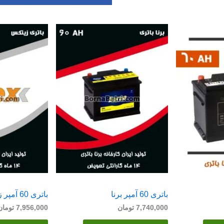
باتری 60 آمپر برنا
باتری 60 آمپر زیتکس
7,740,000
تومان
7,956,000
تومان