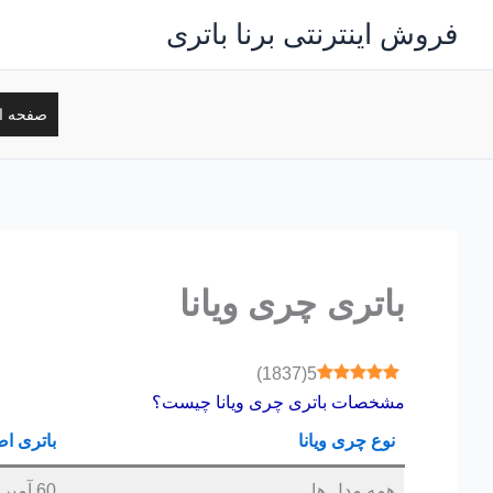
رش
فروش اینترنتی برنا باتری
ه
حتوا
صفحه ا
باتری چری ویانا
)
1837
(
5
مشخصات باتری چری ویانا چیست؟
نوع چری ویانا
باتری ا
همه مدل ها
60 آمپر پایه کوتاه قالب L2