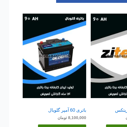
باتری 60 آمپر گلوبال
8,100,000
تومان