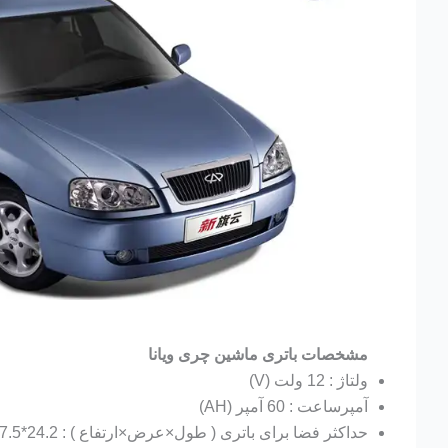
مشخصات باتری ماشین چری ویانا
ولتاژ : 12 ولت (V)
آمپرساعت : 60 آمپر (AH)
حداکثر فضا برای باتری ( طول×عرض×ارتفاع ) : 24.2*17.5*19 سانتی متر (CM)