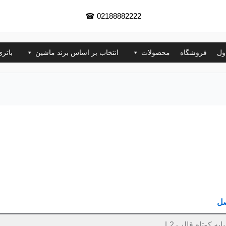
☎
02188882222
ول
فروشگاه
محصولات
انتخاب بر اساس برند ماشین
باتر
صل