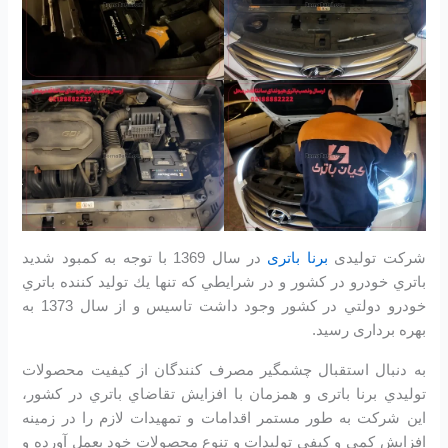
شرکت تولیدی
برنا باتری
در سال 1369 با توجه به كمبود شديد
باتري خودرو در كشور و در شرايطي كه تنها يك توليد كننده باتري
خودرو دولتي در كشور وجود داشت تاسیس و از سال 1373 به
بهره برداری رسید.
به دنبال استقبال چشمگير مصرف كنندگان از كيفيت محصولات
توليدي برنا باتری و همزمان با افزايش تقاضاي باتري در كشور،
اين شرکت به طور مستمر اقدامات و تمهيدات لازم را در زمينه
افزايش كمي و كيفي توليدات و تنوع محصولات خود بعمل آورده و