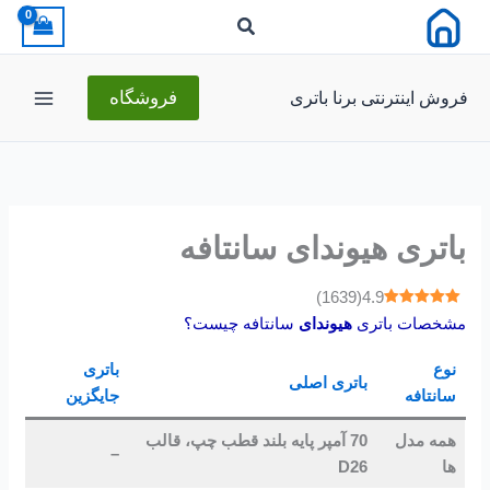
رش
ه
حتوا
فروش اینترنتی برنا باتری
فروشگاه
باتری هیوندای سانتافه
)
1639
(
4.9
مشخصات باتری
هیوندای
سانتافه چیست؟
نوع
باتری
باتری اصلی
سانتافه
جایگزین
همه مدل
70 آمپر پایه بلند قطب چپ، قالب
–
ها
D26