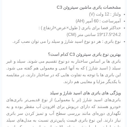
مشخصات باتری ماشین سیتروئن C3
ولتاژ : 12 ولت (V)
آمپرساعت : 60 آمپر (AH)
حداکثر فضا برای باتری ( طول×عرض×ارتفاع ) :
24.2*17.5*19 سانتی متر (CM)
نوع باتری : هر دو نوع اسید شارژ و سیلد را می توان نصب کرد.
بهترین نوع باتری سیتروئن C3 کدام است؟
باتری ها بر اساس ساختار به دو نوع تقسیم می شوند. سیلد و غیر
سیلد ( اسید شارژ ) که به آنها اتمی و معمولی هم گفته می شود.
این باتری ها با توجه به تفاوت هایی که در ساختار دارند، در مقایسه
با یکدیگر مزایا و معایبی هم دارند.
ویژگی های باتری های اسید شارژ و سیلد
باتری‌های اسید شارژ (تر یا معمولی) از نوع قدیمی‌تر باتری‌های
خودرو هستند که دارای درپوش برای افزودن آب مقطر بوده و به
نگهداری دوره‌ای مانند بررسی سطح آب و تمیز کردن سر باتری
نیاز دارند. این نوع باتری قیمت پایین‌تری نسبت به مدل‌های سیلد