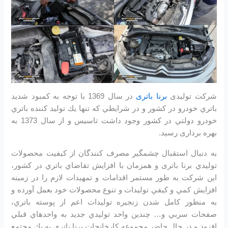
شرکت تولیدی
برنا باتری
در سال 1369 با توجه به كمبود شديد
باتري خودرو در كشور و در شرايطي كه تنها يك توليد كننده باتري
خودرو دولتي در كشور وجود داشت تاسیس و از سال 1373 به
بهره برداری رسید.
به دنبال استقبال چشمگير مصرف كنندگان از كيفيت محصولات
توليدي برنا باتری و همزمان با افزايش تقاضاي باتري در كشور،
اين شرکت به طور مستمر اقدامات و تمهيدات لازم را در زمينه
افزايش كمي و كيفي توليدات و تنوع محصولات خود بعمل آورده و
به منظور كامل شدن زنجيره توليدات اعم از پوسته باتري،
صفحات سربي و… چندين واحد توليدي جديد به واحدهاي قبلي
افزود و در حال حاضر مجموعه كارخانجات برنا باتري به يك مجتمع