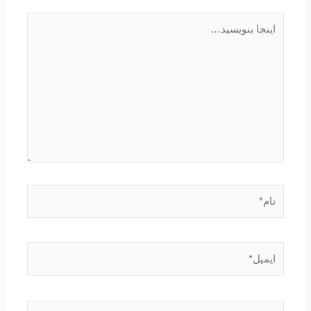
اینجا
بنویسید…
نام*
ایمیل*
وبگاه