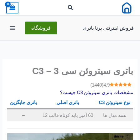
رش
ه
حتوا
فروش اینترنتی برنا باتری
فروشگاه
باتری سیتروئن سی 3 – C3
)
1440
(
4.9
مشخصات باتری سیتروئن C3 چیست؟
نوع سیتروئن C3
باتری اصلی
باتری جایگزین
همه مدل ها
60 آمپر پایه کوتاه قالب L2
–