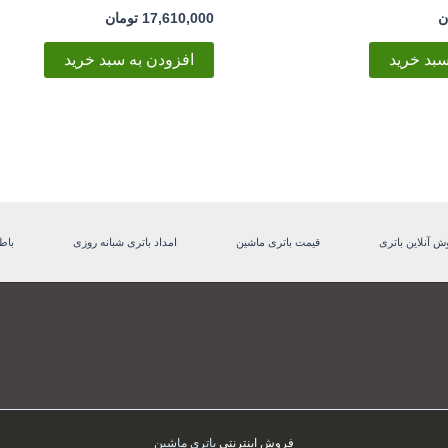
ن
17,610,000
تومان
سبد خرید
افزودن به سبد خرید
ش آنلاین باتری
قیمت باتری ماشین
امداد باتری شبانه روزی
باط
فروش اینترنتی
باتری ماشین