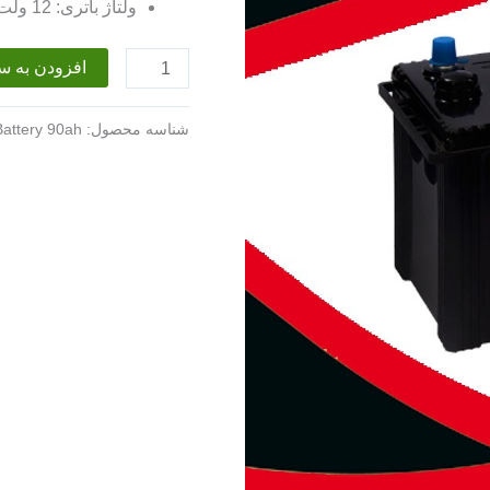
ولتاژ باتری: 12 ولت
باتری
افزودن به س
90
آمپر
شناسه محصول:
attery 90ah
برنا
عدد