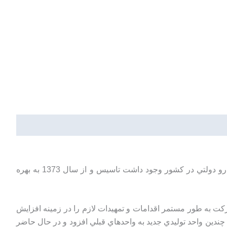
شرکت تولیدی برنا باتری در سال 1369 با توجه به كمبود شديد باتري خودرو در كشور و در شرايطي كه تنها يك توليد كننده باتري خودرو دولتي در كشور وجود داشت تاسیس و از سال 1373 به بهره
کت به طور مستمر اقدامات و تمهيدات لازم را در زمينه افزايش
ندين واحد توليدي جديد به واحدهاي قبلي افزود و در حال حاضر