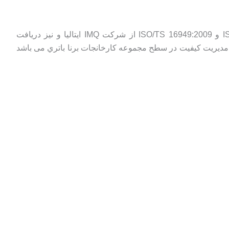
اين شـركت در امر اسـتقرار سـيسـتم هاي مديـريت تـضميـن كيـفيـت نيـز پيـشتـاز بوده و دريـافت گواهیـنامه‌های ISO 9001:2008 و ISO/TS 16949:2009 از شركت IMQ ايتاليا و نیز دريافت
م مديريت کیفیت در سطح مجموعه كارخانجات برنا باتري می باشد