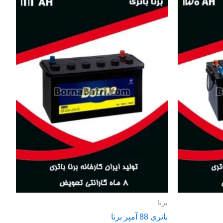
برنا
باتری 88 آمپر برنا