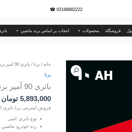
☎
02188882222
ول
فروشگاه
محصولات
انتخاب بر اساس برند ماشین
باتر
خانه
/
برنا
/ باتری 90 آمپر برنا
برنا
باتری 90 آمپر برنا
5,893,000
تومان
فروش اینترنتی برنا باتری 90 آمپر برنا
نوع باتری: اتمی
رده خودرو: ماشین 