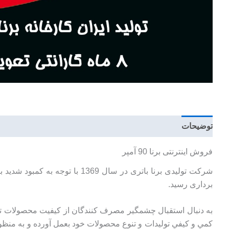
توضیحات
توضیحات تکمیلی
نظرات (0)
فروش اینترنتی برنا 90 آمپر
برداری رسید.
به دنبال استقبال چشمگير مصرف كنندگان از كيفيت محصولات تولي
كمي و كيفي توليدات و تنوع محصولات خود بعمل آورده و به منظو