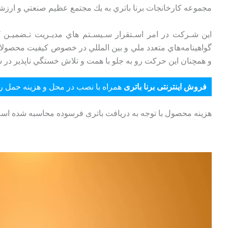
مجموعه كارخانجات برنا باتري به يك مجتمع عظيم صنعتي و ارزشمن
گواهينامه‌هاي متعدد ملي و بين المللي در خصوص كيفيت محصولات
و همچنان اين حركت رو به جلو با همت و تلاش خستگي ناپذير در 
فروش اینترنتی برنا باتری
همراه با نصب در محل و هزینه حمل را
هزینه محصول با توجه به دریافت باتری فرسوده محاسبه شده اس