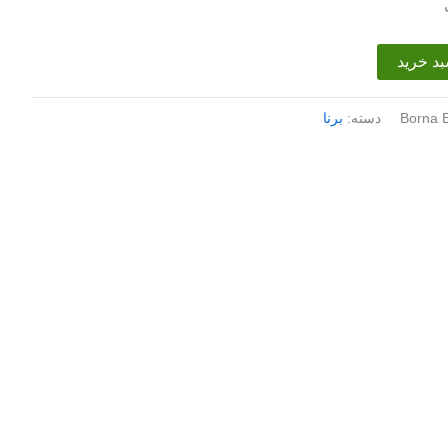
بد خرید
Borna B
دسته:
برنا