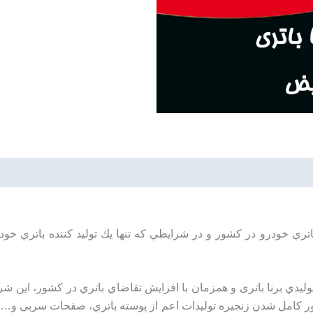
دي برنا باتری و همزمان با افزايش تقاضاي باتري در كشور، اين شر
ر كامل شدن زنجيره توليدات اعم از پوسته باتري، صفحات سربي و… چ