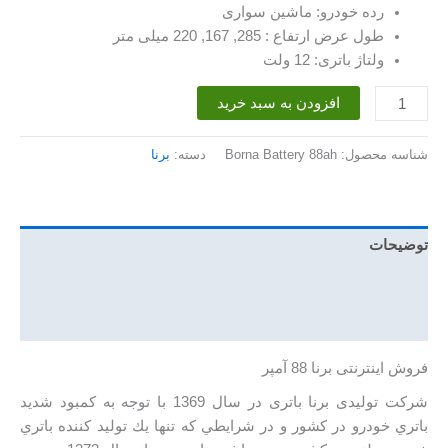
رده خودرو: ماشین سواری
طول عرض ارتفاع : 285, 167, 220 میلی متر
ولتاژ باتری: 12 ولت
باتری
افزودن به سبد خرید
88
آمپر
شناسه محصول:
Borna Battery 88ah
دسته:
برنا
برنا
عدد
توضیحات
توضیحات تکمیلی
نظرات (0)
فروش اینترنتی برنا 88 آمپر
شرکت تولیدی برنا باتری در سال 1369 با توجه به كمبود شديد
باتري خودرو در كشور و در شرايطي كه تنها يك توليد كننده باتري