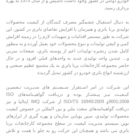
خودرو دولتي در كشور وجود داشت تاسیس و از سال 1373 به بهره
برداری رسید.
به دنبال استقبال چشمگير مصرف كنندگان از كيفيت محصولات
توليدي برنا باتری و همزمان با افزايش تقاضاي باتري در كشور، اين
شرکت به طور مستمر اقدامات و تمهيدات لازم را در زمينه افزايش
كمي و كيفي توليدات و تنوع محصولات خود بعمل آورده و به منظور
كامل شدن زنجيره توليدات اعم از پوسته باتري، صفحات سربي
و… چندين واحد توليدي جديد به واحدهاي قبلي افزود و در حال
حاضر مجموعه كارخانجات برنا باتري به يك مجتمع عظيم صنعتي و
ارزشمند انواع باتري خودرو در کشور تبديل گرديده
اين شـركت در امر اسـتقرار سـيسـتم هاي مديـريت تـضميـن
كيـفيـت نيـز پيـشتـاز بوده و دريـافت گواهیـنامه‌های ISO
9001:2008و ISO/TS 16949:2009 از شركت IMQ ايتاليا و نیز
دريافت گواهينامه‌هاي متعدد ملي و بين المللي در خصوص كيفيت
محصولات توليدي، مبين پويايي سازمان و بهره گيري از ابزارهاي
نوين سیستم مديريت کیفیت در سطح مجموعه كارخانجات برنا
باتري می باشد و همچنان اين حركت رو به جلو با همت و تلاش