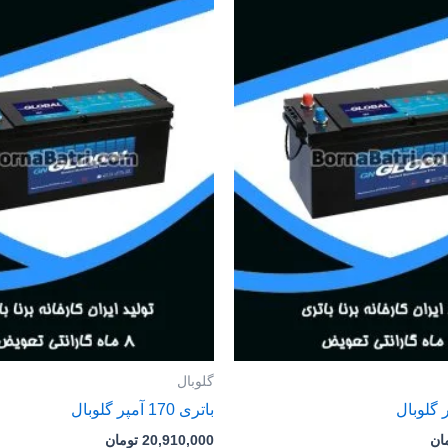
گلوبال
باتری 170 آمپر گلوبال
ان
20,910,000
تومان