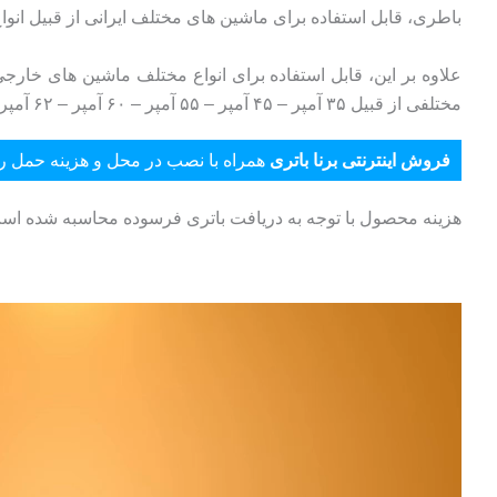
باطری، قابل استفاده برای ماشین های مختلف ایرانی از قبیل انواع پژو 405 – روآ – انواع پراید – انواع سمند – ال90 – مگان – انواع MVM – انواع خودروهای سواری
مختلفی از قبیل ۳۵ آمپر – ۴۵ آمپر – ۵۵ آمپر – ۶۰ آمپر – ۶۲ آمپر – ۶۶ آمپر – ۷۴آمپر و… می باشد.
فروش اینترنتی برنا باتری
همراه با نصب در محل و هزینه حمل را
هزینه محصول با توجه به دریافت باتری فرسوده محاسبه شده اس