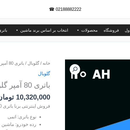
☎
02188882222
ول
فروشگاه
محصولات
انتخاب بر اساس برند ماشین
باتر
خانه
/
گلوبال
/ باتری 80 آمپر گلوبال
گلوبال
باتری 80 آمپر گلوبال
10,320,000
تومان
فروش اینترنتی برنا باتری 80 آمپر گلوبال
نوع باتری: اتمی
رده خودرو: ماشین 