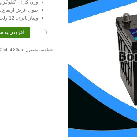
وزن کل: – کیلوگرم
طول عرض ارتفاع : 257, 172, 220 میلی مت
ولتاژ باتری: 12 ولت
باتری
افزودن به س
80
آمپر
شناسه محصول:
 Global 80ah
گلوبال
عدد