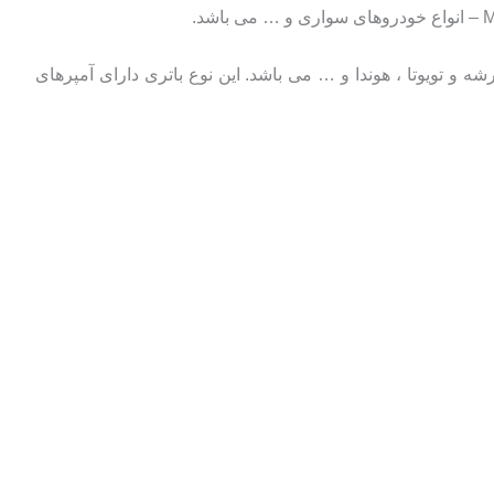
 انواع بنز، انواع BMW و نیز انواع ماشین های لکسوس و پورشه و تویوتا ، هوندا و … می باشد. این نوع باتری دارای آمپرهای