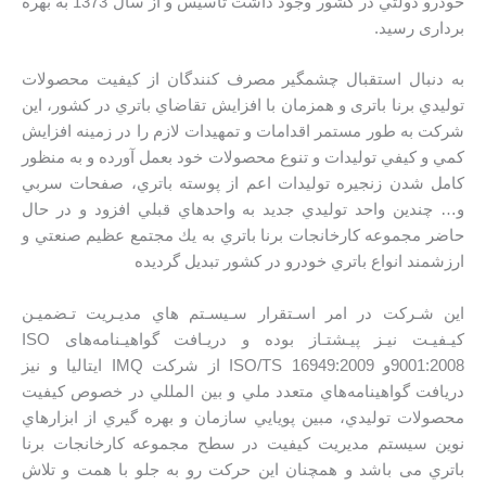
خودرو دولتي در كشور وجود داشت تاسیس و از سال 1373 به بهره
برداری رسید.
به دنبال استقبال چشمگير مصرف كنندگان از كيفيت محصولات
توليدي برنا باتری و همزمان با افزايش تقاضاي باتري در كشور، اين
شرکت به طور مستمر اقدامات و تمهيدات لازم را در زمينه افزايش
كمي و كيفي توليدات و تنوع محصولات خود بعمل آورده و به منظور
كامل شدن زنجيره توليدات اعم از پوسته باتري، صفحات سربي
و… چندين واحد توليدي جديد به واحدهاي قبلي افزود و در حال
حاضر مجموعه كارخانجات برنا باتري به يك مجتمع عظيم صنعتي و
ارزشمند انواع باتري خودرو در کشور تبديل گرديده
اين شـركت در امر اسـتقرار سـيسـتم هاي مديـريت تـضميـن
كيـفيـت نيـز پيـشتـاز بوده و دريـافت گواهیـنامه‌های ISO
9001:2008و ISO/TS 16949:2009 از شركت IMQ ايتاليا و نیز
دريافت گواهينامه‌هاي متعدد ملي و بين المللي در خصوص كيفيت
محصولات توليدي، مبين پويايي سازمان و بهره گيري از ابزارهاي
نوين سیستم مديريت کیفیت در سطح مجموعه كارخانجات برنا
باتري می باشد و همچنان اين حركت رو به جلو با همت و تلاش