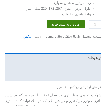
رده خودرو: ماشین سواری
طول عرض ارتفاع : 257, 172, 220 میلی متر
ولتاژ باتری: 12 ولت
باتری
افزودن به سبد خرید
80
آمپر
شناسه محصول:
Borna Battery Zitex 80ah
دسته:
زیتکس
زیتکس
عدد
توضیحات
توضیحات تکمیلی
نظرات (0)
فروش اینترنتی زیتکس 80 آمپر
شرکت تولیدی برنا باتری در سال 1369 با توجه به كمبود شديد
باتري خودرو در كشور و در شرايطي كه تنها يك توليد كننده باتري