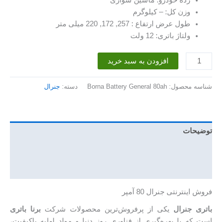
وزن کل: – کیلوگرم
طول عرض ارتفاع : 257, 172, 220 میلی متر
ولتاژ باتری: 12 ولت
باتری
افزودن به سبد خرید
80
آمپر
شناسه محصول:
Borna Battery General 80ah
دسته:
جنرال
جنرال
عدد
توضیحات
توضیحات تکمیلی
نظرات (0)
فروش اینترنتی جنرال 80 آمپر
باتری جنرال
یکی از پرفروش‌ترین محصولات شرکت
برنا باتری
است که با بهره‌گیری از فناوری روز دنیا و مواد اولیه باکیفیت،