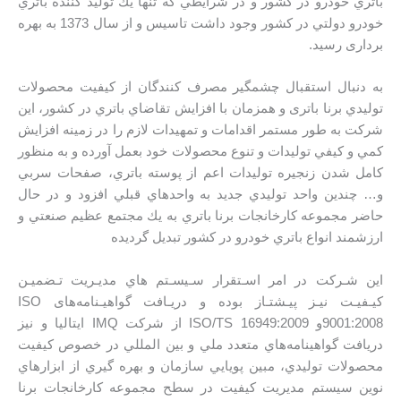
باتري خودرو در كشور و در شرايطي كه تنها يك توليد كننده باتري
خودرو دولتي در كشور وجود داشت تاسیس و از سال 1373 به بهره
برداری رسید.
به دنبال استقبال چشمگير مصرف كنندگان از كيفيت محصولات
توليدي برنا باتری و همزمان با افزايش تقاضاي باتري در كشور، اين
شرکت به طور مستمر اقدامات و تمهيدات لازم را در زمينه افزايش
كمي و كيفي توليدات و تنوع محصولات خود بعمل آورده و به منظور
كامل شدن زنجيره توليدات اعم از پوسته باتري، صفحات سربي
و… چندين واحد توليدي جديد به واحدهاي قبلي افزود و در حال
حاضر مجموعه كارخانجات برنا باتري به يك مجتمع عظيم صنعتي و
ارزشمند انواع باتري خودرو در کشور تبديل گرديده
اين شـركت در امر اسـتقرار سـيسـتم هاي مديـريت تـضميـن
كيـفيـت نيـز پيـشتـاز بوده و دريـافت گواهیـنامه‌های ISO
9001:2008و ISO/TS 16949:2009 از شركت IMQ ايتاليا و نیز
دريافت گواهينامه‌هاي متعدد ملي و بين المللي در خصوص كيفيت
محصولات توليدي، مبين پويايي سازمان و بهره گيري از ابزارهاي
نوين سیستم مديريت کیفیت در سطح مجموعه كارخانجات برنا