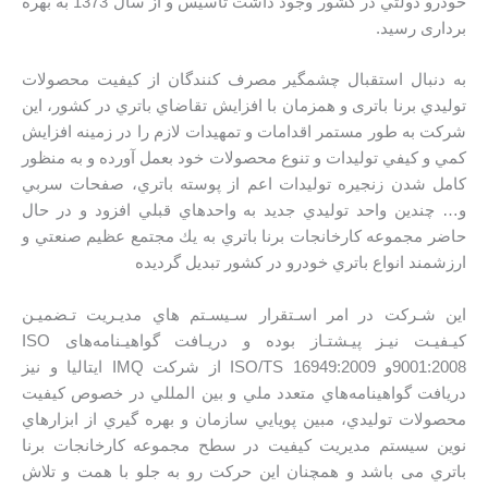
خودرو دولتي در كشور وجود داشت تاسیس و از سال 1373 به بهره
برداری رسید.
به دنبال استقبال چشمگير مصرف كنندگان از كيفيت محصولات
توليدي برنا باتری و همزمان با افزايش تقاضاي باتري در كشور، اين
شرکت به طور مستمر اقدامات و تمهيدات لازم را در زمينه افزايش
كمي و كيفي توليدات و تنوع محصولات خود بعمل آورده و به منظور
كامل شدن زنجيره توليدات اعم از پوسته باتري، صفحات سربي
و… چندين واحد توليدي جديد به واحدهاي قبلي افزود و در حال
حاضر مجموعه كارخانجات برنا باتري به يك مجتمع عظيم صنعتي و
ارزشمند انواع باتري خودرو در کشور تبديل گرديده
اين شـركت در امر اسـتقرار سـيسـتم هاي مديـريت تـضميـن
كيـفيـت نيـز پيـشتـاز بوده و دريـافت گواهیـنامه‌های ISO
9001:2008و ISO/TS 16949:2009 از شركت IMQ ايتاليا و نیز
دريافت گواهينامه‌هاي متعدد ملي و بين المللي در خصوص كيفيت
محصولات توليدي، مبين پويايي سازمان و بهره گيري از ابزارهاي
نوين سیستم مديريت کیفیت در سطح مجموعه كارخانجات برنا
باتري می باشد و همچنان اين حركت رو به جلو با همت و تلاش