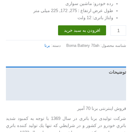
رده خودرو: ماشین سواری
طول عرض ارتفاع : 275, 172, 225 میلی متر
ولتاژ باتری: 12 ولت
باتری
افزودن به سبد خرید
70
آمپر
شناسه محصول:
Borna Battery 70ah
دسته:
برنا
برنا
عدد
توضیحات
توضیحات تکمیلی
نظرات (0)
فروش اینترنتی برنا 70 آمپر
شرکت تولیدی برنا باتری در سال 1369 با توجه به كمبود شديد
باتري خودرو در كشور و در شرايطي كه تنها يك توليد كننده باتري