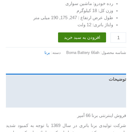
رده خودرو: ماشین سواری
وزن کل: 18 کیلوگرم
طول عرض ارتفاع : 247, 175, 190 میلی متر
ولتاژ باتری: 12 ولت
باتری
افزودن به سبد خرید
66
آمپر
شناسه محصول:
Borna Battery 66ah
دسته:
برنا
برنا
عدد
توضیحات
توضیحات تکمیلی
نظرات (0)
فروش اینترنتی برنا 66 آمپر
شرکت تولیدی برنا باتری در سال 1369 با توجه به كمبود شديد