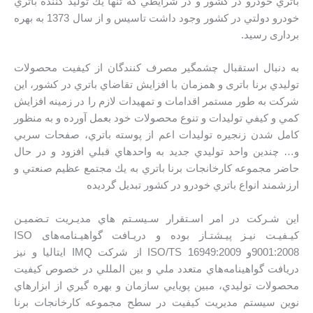
باتري خودرو در كشور و در شرايطي كه تنها يك توليد كننده باتري
خودرو دولتي در كشور وجود داشت تاسیس و از سال 1373 به بهره
برداری رسید.
به دنبال استقبال چشمگير مصرف كنندگان از كيفيت محصولات
توليدي برنا باتری و همزمان با افزايش تقاضاي باتري در كشور، اين
شرکت به طور مستمر اقدامات و تمهيدات لازم را در زمينه افزايش
كمي و كيفي توليدات و تنوع محصولات خود بعمل آورده و به منظور
كامل شدن زنجيره توليدات اعم از پوسته باتري، صفحات سربي
و… چندين واحد توليدي جديد به واحدهاي قبلي افزود و در حال
حاضر مجموعه كارخانجات برنا باتري به يك مجتمع عظيم صنعتي و
ارزشمند انواع باتري خودرو در کشور تبديل گرديده
اين شـركت در امر اسـتقرار سـيسـتم هاي مديـريت تـضميـن
كيـفيـت نيـز پيـشتـاز بوده و دريـافت گواهیـنامه‌های ISO
9001:2008و ISO/TS 16949:2009 از شركت IMQ ايتاليا و نیز
دريافت گواهينامه‌هاي متعدد ملي و بين المللي در خصوص كيفيت
محصولات توليدي، مبين پويايي سازمان و بهره گيري از ابزارهاي
نوين سیستم مديريت کیفیت در سطح مجموعه كارخانجات برنا