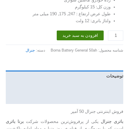
وزن کل: 15 کیلوگرم
طول عرض ارتفاع : 247, 175, 190 میلی متر
ولتاژ باتری: 12 ولت
باتری
افزودن به سبد خرید
50
آمپر
شناسه محصول:
Borna Battery General 50ah
دسته:
جنرال
جنرال
عدد
توضیحات
توضیحات تکمیلی
نظرات (0)
فروش اینترنتی جنرال 50 آمپر
باتری جنرال
یکی از پرفروش‌ترین محصولات شرکت
برنا باتری
است که با بهره‌گیری از فناوری روز دنیا و مواد اولیه باکیفیت،