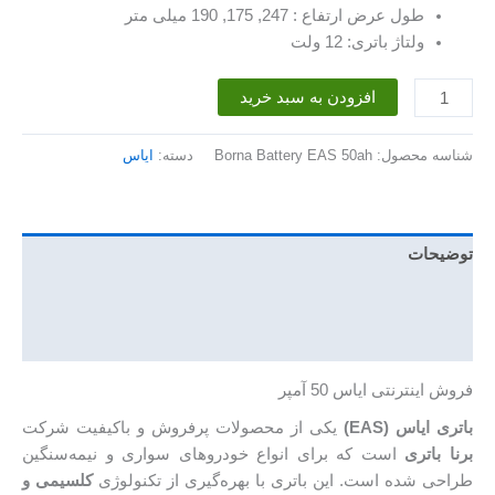
طول عرض ارتفاع : 247, 175, 190 میلی متر
ولتاژ باتری: 12 ولت
باتری
افزودن به سبد خرید
50
آمپر
شناسه محصول:
Borna Battery EAS 50ah
دسته:
ایاس
ایاس
عدد
توضیحات
توضیحات تکمیلی
نظرات (0)
فروش اینترنتی ایاس 50 آمپر
باتری ایاس (EAS)
یکی از محصولات پرفروش و باکیفیت شرکت
برنا باتری
است که برای انواع خودروهای سواری و نیمه‌سنگین
طراحی شده است. این باتری با بهره‌گیری از تکنولوژی
کلسیمی و