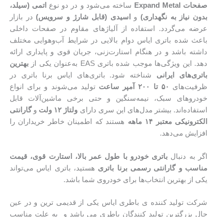
صفحات Expand Metal
ساخته می‌شود و در دو نوع
اتمی (سیلد،
بدون نیاز به نگهداری)
و
اسیدی (قابل شارژ و سرویس)
در بازار
عرضه می‌گردد. استفاده از آلیاژهای مقاوم در صفحات داخلی
باعث شده باتری ایاس دوام بالایی در شرایط آب‌و‌هوایی مختلف
داشته باشد و در هنگام استارت‌زنی، جریان قوی و پایداری ارائه
دهد. این ویژگی‌ها موجب شده باتری EAS به‌عنوان یکی از
بهترین
باتری‌های ایرانی
شناخته شود. باتری‌های ایاس برنا باتری در
ظرفیت‌های
۵۰ تا ۲۰۰ آمپر ساعت
تولید می‌شوند و برای انواع
خودروهای سبک، نیمه‌سنگین و حتی برخی ماشین‌آلات قابل
استفاده‌اند. بیشتر مدل‌های این سری دارای
ولتاژ ۱۲ ولت
و
گارانتی
الکترونیکی معتبر ۱۴ ماهه
هستند که اطمینان خاطر خریداران را
افزایش می‌دهد.
اگر به دنبال
باتری خودرو با طول عمر بالا، استارت قوی، قیمت
مناسب و گارانتی رسمی برنا باتری
هستید، باتری ایاس می‌تواند
یکی از بهترین انتخاب‌ها برای خودروی شما باشد.
شرکت تولید کننده ی باطری ایاس یکی از قدیمی ترین و در عین
حال بزرگترین تولید کنندگان باطری می باشد و به علت مناسب