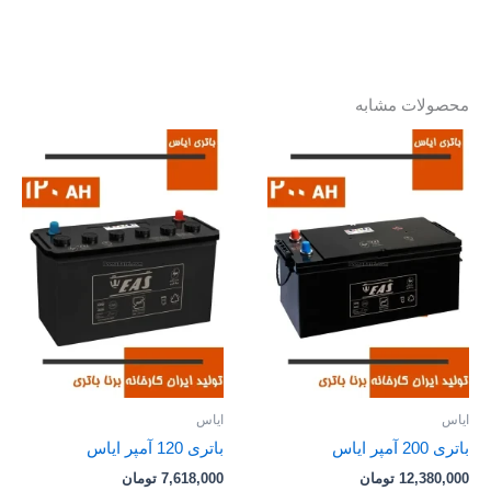
محصولات مشابه
ایاس
ایاس
باتری 200 آمپر ایاس
باتری 120 آمپر ایاس
12,380,000
تومان
7,618,000
تومان