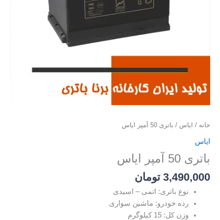
خانه
/
ایاس
/ باتری 50 آمپر ایاس
ایاس
باتری 50 آمپر ایاس
3,490,000
تومان
نوع باتری: اتمی – اسیدی
رده خودرو: ماشین سواری
وزن کل: 15 کیلوگرم