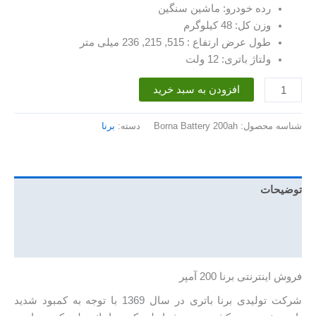
رده خودرو: ماشین سنگین
وزن کل: 48 کیلوگرم
طول عرض ارتفاع : 515, 215, 236 میلی متر
ولتاژ باتری: 12 ولت
باتری
افزودن به سبد خرید
200
آمپر
شناسه محصول:
Borna Battery 200ah
دسته:
برنا
برنا
عدد
توضیحات
توضیحات تکمیلی
نظرات (0)
فروش اینترنتی برنا 200 آمپر
شرکت تولیدی برنا باتری در سال 1369 با توجه به كمبود شديد