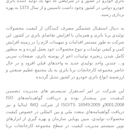
باتري خودرو در كشور و در شرايطي كه تنها يك توليد كننده باتري
خودرو دولتي در كشور وجود داشت تاسیس و از سال 1373 به بهره
برداری رسید.
به دنبال استقبال چشمگير مصرف كنندگان از كيفيت محصولات
توليدي برنا باتری و همزمان با افزايش تقاضاي باتري در كشور، اين
شرکت به طور مستمر اقدامات و تمهيدات لازم را در زمينه افزايش
كمي و كيفي توليدات و تنوع محصولات خود بعمل آورده و به منظور
كامل شدن زنجيره توليدات اعم از پوسته باتري، صفحات سربي
و… چندين واحد توليدي جديد به واحدهاي قبلي افزود و در حال
حاضر مجموعه كارخانجات برنا باتري به يك مجتمع عظيم صنعتي و
ارزشمند انواع باتري خودرو در کشور تبديل گرديده
اين شـركت در امر اسـتقرار سـيسـتم هاي مديـريت تـضميـن
كيـفيـت نيـز پيـشتـاز بوده و دريـافت گواهیـنامه‌های ISO
9001:2008و ISO/TS 16949:2009 از شركت IMQ ايتاليا و نیز
دريافت گواهينامه‌هاي متعدد ملي و بين المللي در خصوص كيفيت
محصولات توليدي، مبين پويايي سازمان و بهره گيري از ابزارهاي
نوين سیستم مديريت کیفیت در سطح مجموعه كارخانجات برنا