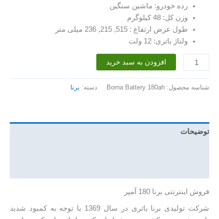
رده خودرو: ماشین سنگین
وزن کل: 48 کیلوگرم
طول عرض ارتفاع : 515, 215, 236 میلی متر
ولتاژ باتری: 12 ولت
باتری
افزودن به سبد خرید
180
آمپر
شناسه محصول:
Borna Battery 180ah
دسته:
برنا
برنا
عدد
توضیحات
توضیحات تکمیلی
نظرات (0)
فروش اینترنتی برنا 180 آمپر
شرکت تولیدی برنا باتری در سال 1369 با توجه به كمبود شديد