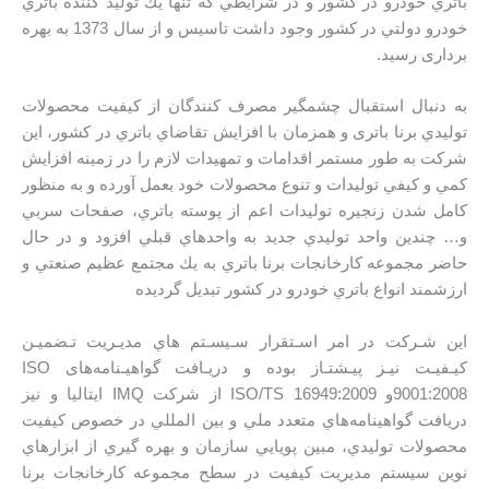
باتري خودرو در كشور و در شرايطي كه تنها يك توليد كننده باتري
خودرو دولتي در كشور وجود داشت تاسیس و از سال 1373 به بهره
برداری رسید.
به دنبال استقبال چشمگير مصرف كنندگان از كيفيت محصولات
توليدي برنا باتری و همزمان با افزايش تقاضاي باتري در كشور، اين
شرکت به طور مستمر اقدامات و تمهيدات لازم را در زمينه افزايش
كمي و كيفي توليدات و تنوع محصولات خود بعمل آورده و به منظور
كامل شدن زنجيره توليدات اعم از پوسته باتري، صفحات سربي
و… چندين واحد توليدي جديد به واحدهاي قبلي افزود و در حال
حاضر مجموعه كارخانجات برنا باتري به يك مجتمع عظيم صنعتي و
ارزشمند انواع باتري خودرو در کشور تبديل گرديده
اين شـركت در امر اسـتقرار سـيسـتم هاي مديـريت تـضميـن
كيـفيـت نيـز پيـشتـاز بوده و دريـافت گواهیـنامه‌های ISO
9001:2008و ISO/TS 16949:2009 از شركت IMQ ايتاليا و نیز
دريافت گواهينامه‌هاي متعدد ملي و بين المللي در خصوص كيفيت
محصولات توليدي، مبين پويايي سازمان و بهره گيري از ابزارهاي
نوين سیستم مديريت کیفیت در سطح مجموعه كارخانجات برنا