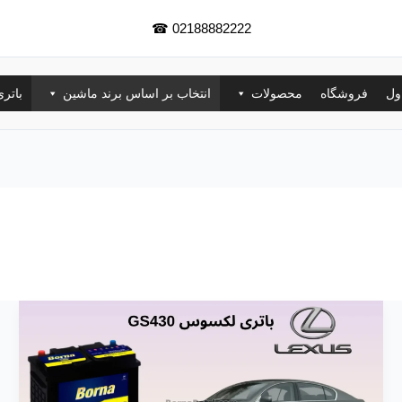
☎
02188882222
ول
فروشگاه
محصولات
انتخاب بر اساس برند ماشین
باتر