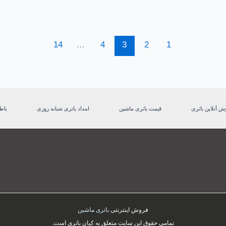
14
…
4
3
2
1
ش آنلاین باتری
قیمت باتری ماشین
امداد باتری شبانه روزی
باط
فروش اینترنتی
باتری ماشین
تمامی حقوق این سایت متعلق به کیان باتری است.