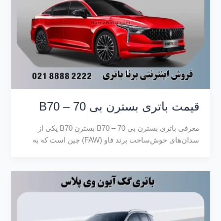
قیمت باتری بسترن بی 70 – B70
معرفی باتری بسترن بی 70 – B70 بسترن B70 یکی از
سدان‌های خوش‌ساخت برند فاو (FAW) چین است که به