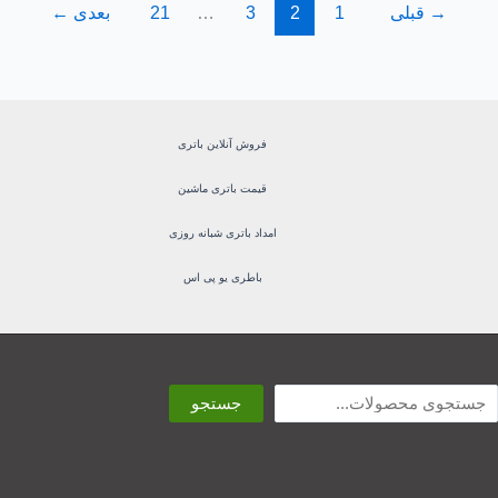
→
قبلی
1
2
3
…
21
بعدی
←
فروش آنلاین باتری
قیمت باتری ماشین
امداد باتری شبانه روزی
باطری یو پی اس
ستجو
جستجو