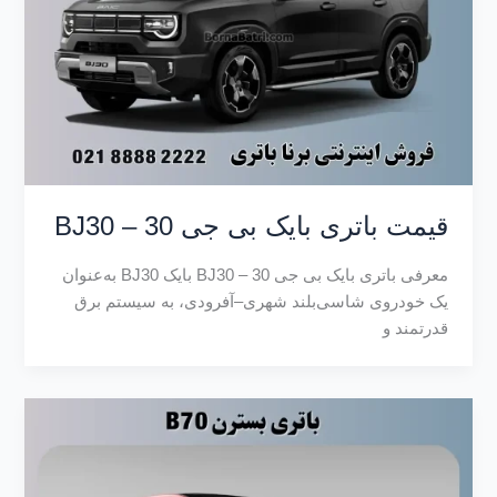
قیمت باتری بایک بی جی 30 – BJ30
معرفی باتری بایک بی جی 30 – BJ30 بایک BJ30 به‌عنوان
یک خودروی شاسی‌بلند شهری–آفرودی، به سیستم برق
قدرتمند و