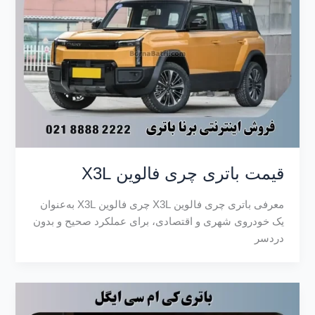
قیمت باتری چری فالوین X3L
معرفی باتری چری فالوین X3L چری فالوین X3L به‌عنوان
یک خودروی شهری و اقتصادی، برای عملکرد صحیح و بدون
دردسر