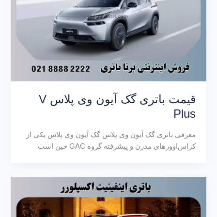
قیمت باتری گک آیون وی پلاس V
Plus
معرفی باتری گک آیون وی پلاس گک آیون وی پلاس یکی از
کراس‌اوورهای مدرن و پیشرفته گروه GAC چین است