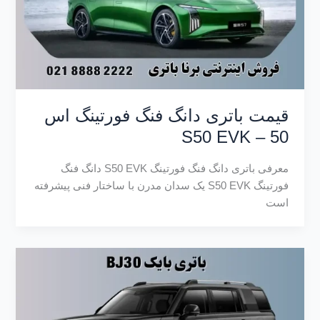
قیمت باتری دانگ فنگ فورتینگ اس
50 – S50 EVK
معرفی باتری دانگ فنگ فورتینگ S50 EVK دانگ فنگ
فورتینگ S50 EVK یک سدان مدرن با ساختار فنی پیشرفته
است