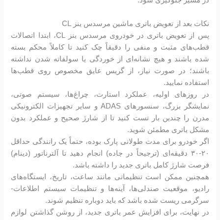
در مسیر جلوگیری شود.
نکات بعد از تعویض باتری ماشین مرسدس بنز CL
پس از تعویض باتری در خودروی مرسدس بنز CL، ابتدا اتصالات
قطب‌های مثبت و منفی را دقیقاً چک کنید تا کاملاً محکم بسته
شده باشند و هیچ نشانه‌ای از خوردگی یا سولفاته شدن نداشته
باشند؛ در صورت نیاز، از گریس عایق مخصوص روی قطب‌ها
استفاده نمایید.
در روزهای اولیه، عملکرد استارت، چراغ‌ها، سیستم صوتی،
نمایشگر بزرگ، سنسورهای ADAS و سایر تجهیزات الکترونیکی
مدرن را چندین بار تست کنید تا از شارژ صحیح و عملکرد بدون
مشکل باتری مطمئن شوید.
اگر خودرو برای مدت طولانی پارک بوده، حتماً یک رانندگی حداقل
۲۰-۳۰ دقیقه‌ای (ترجیحاً در جاده) انجام دهید تا آلترناتور (دینام)
فرصت شارژ کامل باتری جدید را داشته باشد.
همچنین ممکن است تنظیماتی مانند ساعت، تاریخ، ایستگاه‌های
رادیو، موقعیت صندلی‌ها، آینه‌ها و تنظیمات سیستم اطلاعات-
سرگرمی ریست شده باشد که باید دوباره تنظیم شوند.
در نهایت، برای افزایش عمر باتری جدید، از روشن گذاشتن لوازم