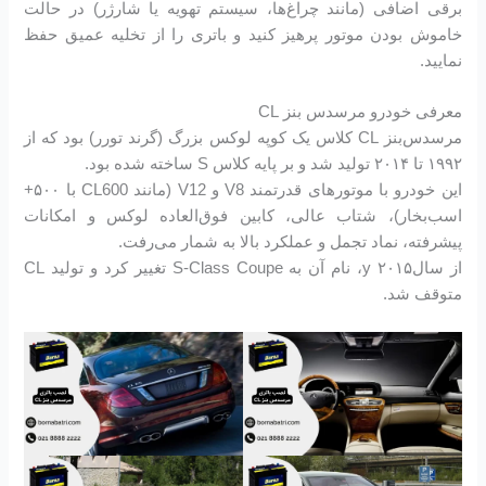
برقی اضافی (مانند چراغ‌ها، سیستم تهویه یا شارژر) در حالت
خاموش بودن موتور پرهیز کنید و باتری را از تخلیه عمیق حفظ
نمایید.
معرفی خودرو مرسدس بنز CL
مرسدس‌بنز CL کلاس یک کوپه لوکس بزرگ (گرند تورر) بود که از
۱۹۹۲ تا ۲۰۱۴ تولید شد و بر پایه کلاس S ساخته شده بود.
این خودرو با موتورهای قدرتمند V8 و V12 (مانند CL600 با ۵۰۰+
اسب‌بخار)، شتاب عالی، کابین فوق‌العاده لوکس و امکانات
پیشرفته، نماد تجمل و عملکرد بالا به شمار می‌رفت.
از سالy ۲۰۱۵، نام آن به S-Class Coupe تغییر کرد و تولید CL
متوقف شد.