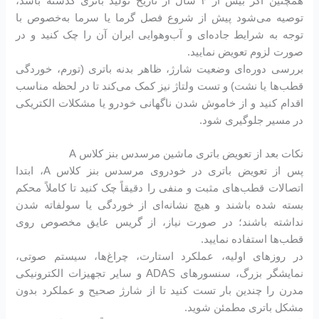
همچنین اگر بیش از ۴ سال از تاریخ تولید باتری گذشته باشد،
توصیه می‌شود پیش از شروع فصل گرما یا سرما به‌خصوص با
توجه به شرایط جاده‌ای و آب‌وهوایی ایران آن را چک کنید و در
صورت لزوم تعویض نمایید.
بررسی دوره‌ای وضعیت شارژ، ظاهر بدنه باتری (تورم، خوردگی
قطب‌ها یا نشت) و تست ولتاژ نیز کمک می‌کند تا در لحظه مناسب
اقدام کنید و از خاموش شدن ناگهانی خودرو یا مشکلات الکتریکی
در مسیر جلوگیری شود.
نکات بعد از تعویض باتری ماشین مرسدس بنز کلاس A
پس از تعویض باتری در خودروی مرسدس بنز کلاس A، ابتدا
اتصالات قطب‌های مثبت و منفی را دقیقاً چک کنید تا کاملاً محکم
بسته شده باشند و هیچ نشانه‌ای از خوردگی یا سولفاته شدن
نداشته باشند؛ در صورت نیاز، از گریس عایق مخصوص روی
قطب‌ها استفاده نمایید.
در روزهای اولیه، عملکرد استارت، چراغ‌ها، سیستم صوتی،
نمایشگر بزرگ، سنسورهای ADAS و سایر تجهیزات الکترونیکی
مدرن را چندین بار تست کنید تا از شارژ صحیح و عملکرد بدون
مشکل باتری مطمئن شوید.