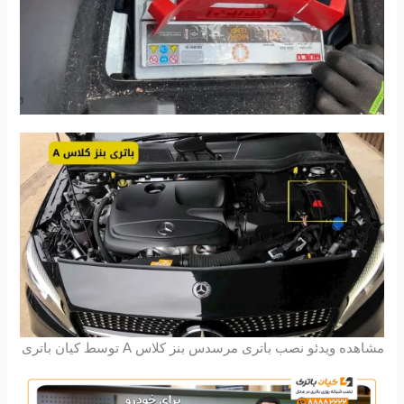
مشاهده ویدئو نصب باتری مرسدس بنز کلاس A توسط کیان باتری