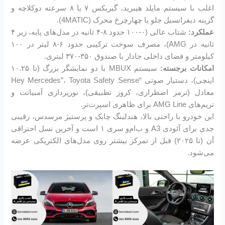
اغلب با سیستم مایلد هیبرید، گیربکس ۷ یا ۸ سرعته دوکلاچه و
گزینه دیفرانسیل جلو یا چهارچرخ محرک (4MATIC).
عملکرد:
شتاب عالی (۰-۱۰۰ حدود ۸-۴ ثانیه در مدل‌های پایه، زیر ۴
ثانیه در AMG)، مصرف سوخت ترکیبی حدود ۶-۸ لیتر در ۱۰۰
کیلومتر و فضای داخلی جادار با صندوق ۳۵۰-۳۷۰ لیتری.
امکانات برجسته:
سیستم MBUX با دو نمایشگر بزرگ (تا ۱۰.۲۵
اینچی)، دستیار صوتی “Hey Mercedes”، Toyota Safety Sense
معادل (ترمز اضطراری، کروز تطبیقی)، نورپردازی آمبیانت و
تریم‌های AMG Line برای ظاهری اسپرت‌تر.
این خودرو با راحتی بالا، هندلینگ چابک و پرستیژ مرسدس، رقیبی
جدی برای آئودی A3 و ب‌ام‌و سری ۱ است و آخرین نسل احتراقی
آن (تا ۲۰۲۵) قبل از تمرکز بیشتر روی مدل‌های الکتریکی عرضه
می‌شود.