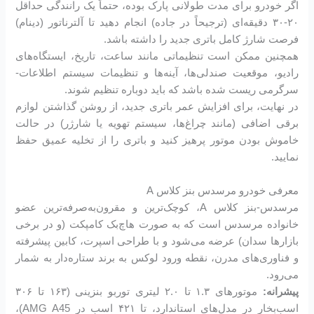
اگر خودرو برای مدت طولانی پارک بوده، حتماً یک رانندگی حداقل
۲۰-۳۰ دقیقه‌ای (ترجیحاً در جاده) انجام دهید تا آلترناتور (دینام)
فرصت شارژ کامل باتری جدید را داشته باشد.
همچنین ممکن است تنظیماتی مانند ساعت، تاریخ، ایستگاه‌های
رادیو، موقعیت صندلی‌ها، آینه‌ها و تنظیمات سیستم اطلاعات-
سرگرمی ریست شده باشد که باید دوباره تنظیم شوند.
در نهایت، برای افزایش عمر باتری جدید، از روشن گذاشتن لوازم
برقی اضافی (مانند چراغ‌ها، سیستم تهویه یا شارژر) در حالت
خاموش بودن موتور پرهیز کنید و باتری را از تخلیه عمیق حفظ
نمایید.
معرفی خودرو مرسدس بنز کلاس A
مرسدس-بنز کلاس A، کوچک‌ترین و مقرون‌به‌صرفه‌ترین عضو
خانواده مرسدس است که به صورت هاچ‌بک کامپکت (و در برخی
بازارها سدان) عرضه می‌شود و با طراحی اسپرت، کابین پیشرفته
و فناوری‌های مدرن، نقطه ورود لوکس به برند ستاره‌دار به شمار
می‌رود.
پیشرانه:
موتورهای ۱.۳ تا ۲.۰ لیتری توربو بنزینی (۱۶۳ تا ۳۰۶
اسب‌بخار در مدل‌های استاندارد، تا ۴۲۱ اسب در AMG A45)،