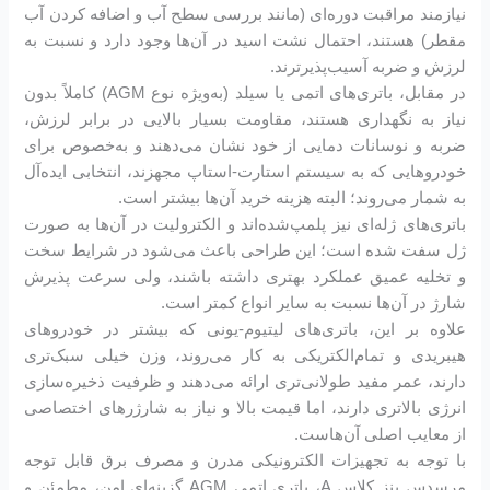
نیازمند مراقبت دوره‌ای (مانند بررسی سطح آب و اضافه کردن آب
مقطر) هستند، احتمال نشت اسید در آن‌ها وجود دارد و نسبت به
لرزش و ضربه آسیب‌پذیرترند.
در مقابل، باتری‌های اتمی یا سیلد (به‌ویژه نوع AGM) کاملاً بدون
نیاز به نگهداری هستند، مقاومت بسیار بالایی در برابر لرزش،
ضربه و نوسانات دمایی از خود نشان می‌دهند و به‌خصوص برای
خودروهایی که به سیستم استارت-استاپ مجهزند، انتخابی ایده‌آل
به شمار می‌روند؛ البته هزینه خرید آن‌ها بیشتر است.
باتری‌های ژله‌ای نیز پلمپ‌شده‌اند و الکترولیت در آن‌ها به صورت
ژل سفت شده است؛ این طراحی باعث می‌شود در شرایط سخت
و تخلیه عمیق عملکرد بهتری داشته باشند، ولی سرعت پذیرش
شارژ در آن‌ها نسبت به سایر انواع کمتر است.
علاوه بر این، باتری‌های لیتیوم-یونی که بیشتر در خودروهای
هیبریدی و تمام‌الکتریکی به کار می‌روند، وزن خیلی سبک‌تری
دارند، عمر مفید طولانی‌تری ارائه می‌دهند و ظرفیت ذخیره‌سازی
انرژی بالاتری دارند، اما قیمت بالا و نیاز به شارژرهای اختصاصی
از معایب اصلی آن‌هاست.
با توجه به تجهیزات الکترونیکی مدرن و مصرف برق قابل توجه
مرسدس بنز کلاس A، باتری اتمی AGM گزینه‌ای امن، مطمئن و