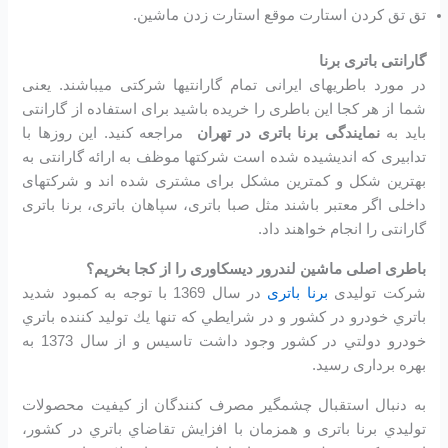
تق تق کردن استارت موقع استارت زدن ماشین.
گارانتی باتری برنا
در مورد باطریهای ایرانی تمام گارانتیها شرکتی میباشند. یعنی
شما از هر کجا این باطری را خریده باشید برای استفاده از گارانتی
باید به
نمایندگی برنا باتری در تهران
مراجعه کنید. این روزها با
تدابیری که اندیشیده شده است شرکتها موظف به ارائه گارانتی به
بهترین شکل و کمترین مشکل برای مشتری شده اند و شرکتهای
داخلی اگر معتبر باشند مثل صبا باتری، سپاهان باتری، برنا باتری
گارانتی را انجام خواهند داد.
باطری اصلی ماشین لندرور دیسکاوری را از کجا بخریم؟
شرکت تولیدی
برنا باتری
در سال 1369 با توجه به كمبود شديد
باتري خودرو در كشور و در شرايطي كه تنها يك توليد كننده باتري
خودرو دولتي در كشور وجود داشت تاسیس و از سال 1373 به
بهره برداری رسید.
به دنبال استقبال چشمگير مصرف كنندگان از كيفيت محصولات
توليدي برنا باتری و همزمان با افزايش تقاضاي باتري در كشور،