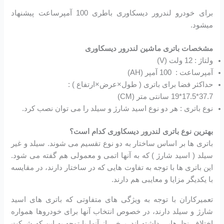
برای خودرو لندرور دیسکاوری باطری 100 آمپرساعت پیشنهاد
میشود.
مشخصات باتری ماشین لندرور دیسکاوری
ولتاژ : 12 ولت (V)
آمپرساعت : 100 آمپر (AH)
حداکثر فضا برای باتری ( طول×عرض×ارتفاع ) :
37.7*17.5*19 سانتی متر (CM)
نوع باتری : هر دو نوع اسید شارژ و سیلد را می توان نصب کرد.
بهترین نوع باتری لندرور دیسکاوری کدام است؟
باتری ها بر اساس ساختار به دو نوع تقسیم می شوند. سیلد و غیر
سیلد ( اسید شارژ ) که به آنها اتمی و معمولی هم گفته می شود.
این باتری ها با توجه به تفاوت هایی که در ساختار دارند، در مقایسه
با یکدیگر مزایا و معایبی هم دارند.
تعمیرکاران با توجه به ویژگی های متفاوتی که باتری های اسید
شارژ و سیلد دارند، در خصوص انتخاب آنها برای خودروها همواره
اختلاف نظرهایی داشته اند. برخی از آنها با توجه به این که شرکت