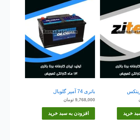
باتری 74 آمپر گلوبال
9,768,000
تومان
بد خرید
افزودن به سبد خرید