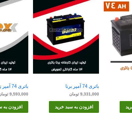
باتری 74 آمپر برنا
باتری 74 آمپر زیتکس
9,331,000
تومان
9,593,000
تومان
رید
افزودن به سبد خرید
افزودن به س