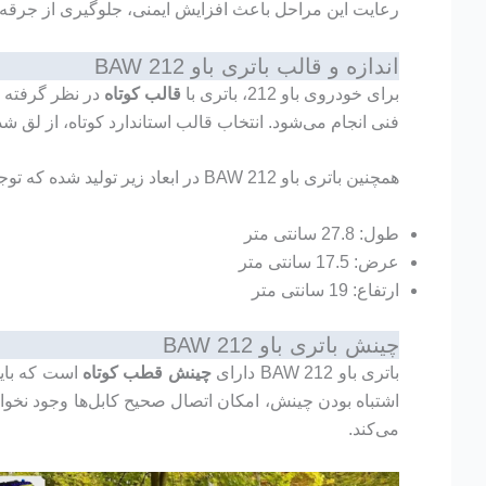
رعایت این مراحل باعث افزایش ایمنی، جلوگیری از جرقه
اندازه و قالب باتری باو BAW 212
برای خودروی باو 212، باتری با
قالب کوتاه
در نظر گرفته ش
فنی انجام می‌شود. انتخاب قالب استاندارد کوتاه، از لق ش
همچنین باتری باو BAW 212 در ابعاد زیر تولید شده که توجه به این ابعاد هنگام خرید باتری امری ضروری است:
طول: 27.8 سانتی متر
عرض: 17.5 سانتی متر
ارتفاع: 19 سانتی متر
چینش باتری باو BAW 212
باتری باو BAW 212 دارای
چینش قطب کوتاه
است که باید
اشتباه بودن چینش، امکان اتصال صحیح کابل‌ها وجود نخوا
می‌کند.