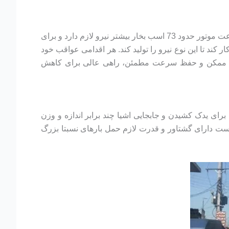
سرعت ایده آل برای اکثر خودروها و کامیون ها حدود 80 تا 88 کیلومتر بر ساعت است. اما برای سرعتی حدود 96 کیلومتر بر ساعت موتور حدود 73 اسب بخار بیشتر نیرو لازم دارد و برای
چقدر باید سخت‌تر کار کند تا این نوع نیرو را تولید کند. هر اقدامی عواقب خود
می دهد. پایین نگه داشتن سرعت تا حد ممکن و حفظ سرعت مطمئن، راهی عالی برای کاهش
برای یدک ‌کشیدن و جابجایی اشیا چند برابر اندازه و وزن
ست دارای گشتاور و قدرت لازم حمل بارهای نسبتا بزرگ