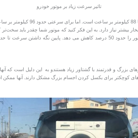
تاثیر سرعت زیاد بر موتور خودرو
د 112 کیلومتر بر ساعت تقریبا به 160 اسب بخار بیشتر نیاز دارد. به این فکر کنید که موتور شما 
را دارد و این نوع بی احتیاطی در رانندگی طول عمر موتور را حدود 50 درصد کاهش 
ای بزرگ و قدرتمند با گشتاور زیاد هستندو به این دلیل است که آنها 
های کوچکتر برای بکسل کردن اجسام بزرگ مشکل دارند. آنها ممکن ا