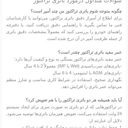
سوالات متداول درمورد باتری تراکتور
چگونه متوجه شوم باتری تراکتور من چند آمپر است؟
برای اطلاع از آمپراژ دقیق باتری تراکتور، می‌توانید با کارشناسان
فنی ما تماس بگیرید تا راهنمایی دقیق دریافت کنید، یا دفترچه
راهنمای خودرو را بررسی کنید که معمولاً مشخصات دقیق باتری
از جمله ظرفیت آمپر در آن درج شده است.
عمر مفید باتری تراکتور چقدر است؟
عمر مفید باتری‌های تراکتور بستگی به نوع و کیفیت آن‌ها دارد:
-باتری‌های سرب‌اسیدی (Wet یا MF): معمولاً 2 تا 4 سال
-باتری‌های AGM یا لیتیومی: 4 تا 6 سال
نگهداری صحیح، استفاده در شرایط کاری مناسب و شارژ منظم
می‌تواند عمر باتری را افزایش دهد.
آیا باید همیشه هر دو باتری تراکتور را با هم تعویض کرد؟
در تراکتورهایی که از دو باتری به صورت سری برای ایجاد سیستم
24 ولت استفاده می‌کنند، تعویض هم‌زمان باتری‌ها توصیه می‌شود.
دلایل آن عبارتند از:
1. حفظ توازن ولتاژ در سیستم و جلوگیری از افت عملکرد