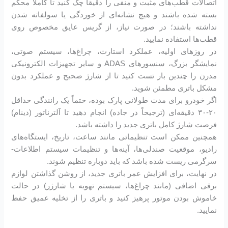
اتصالات قطب‌های مثبت و منفی را دقیقاً چک کنید تا کاملاً محکم
بسته شده باشند و هیچ نشانه‌ای از خوردگی یا سولفاته شدن
نداشته باشند؛ در صورت نیاز، از گریس عایق مخصوص روی
قطب‌ها استفاده نمایید.
در روزهای اولیه، عملکرد استارت، چراغ‌ها، سیستم صوتی،
نمایشگر بزرگ، سنسورهای ADAS و سایر تجهیزات الکترونیکی
مدرن را چندین بار تست کنید تا از شارژ صحیح و عملکرد بدون
مشکل باتری مطمئن شوید.
اگر خودرو برای مدت طولانی پارک بوده، حتماً یک رانندگی حداقل
۲۰-۳۰ دقیقه‌ای (ترجیحاً در جاده) انجام دهید تا آلترناتور (دینام)
فرصت شارژ کامل باتری جدید را داشته باشد.
همچنین ممکن است تنظیماتی مانند ساعت، تاریخ، ایستگاه‌های
رادیو، موقعیت صندلی‌ها، آینه‌ها و تنظیمات سیستم اطلاعات-
سرگرمی ریست شده باشد که باید دوباره تنظیم شوند.
در نهایت، برای افزایش عمر باتری جدید، از روشن گذاشتن لوازم
برقی اضافی (مانند چراغ‌ها، سیستم تهویه یا شارژر) در حالت
خاموش بودن موتور پرهیز کنید و باتری را از تخلیه عمیق حفظ
نمایید.