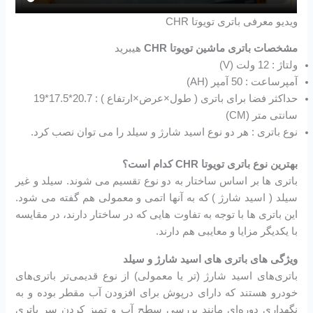
ویدیو معرفی باتری تویوتا CHR
مشخصات باتری ماشین تویوتا CHR
هیبرید
ولتاژ : 12 ولت (V)
آمپرساعت : 50 آمپر (AH)
حداکثر فضا برای باتری ( طول×عرض×ارتفاع ) : 20.7*17.5*19
سانتی متر (CM)
نوع باتری : هر دو نوع اسید شارژ و سیلد را می توان نصب کرد.
بهترین نوع باتری تویوتا CHR کدام است؟
باتری ها بر اساس ساختار به دو نوع تقسیم می شوند. سیلد و غیر
سیلد ( اسید شارژ ) که به آنها اتمی و معمولی هم گفته می شود.
این باتری ها با توجه به تفاوت هایی که در ساختار دارند، در مقایسه
با یکدیگر مزایا و معایبی هم دارند.
ویژگی های باتری های اسید شارژ و سیلد
باتری‌های اسید شارژ (تر یا معمولی) از نوع قدیمی‌تر باتری‌های
خودرو هستند که دارای درپوش برای افزودن آب مقطر بوده و به
نگهداری دوره‌ای مانند بررسی سطح آب و تمیز کردن سر باتری