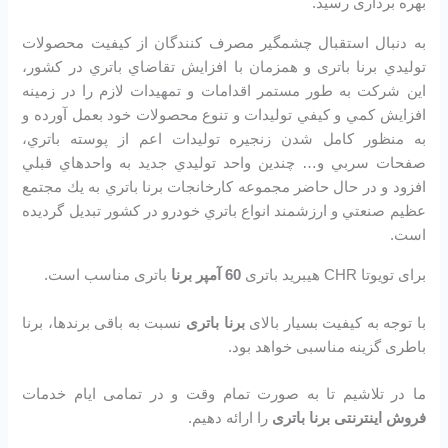
بهره برداری رسید.
به دنبال استقبال چشمگير مصرف كنندگان از كيفيت محصولات
توليدي برنا باتری و همزمان با افزايش تقاضاي باتري در كشور،
اين شرکت به طور مستمر اقدامات و تمهيدات لازم را در زمينه
افزايش كمي و كيفي توليدات و تنوع محصولات خود بعمل آورده و
به منظور كامل شدن زنجيره توليدات اعم از پوسته باتري،
صفحات سربي و… چندين واحد توليدي جديد به واحدهاي قبلي
افزود و در حال حاضر مجموعه كارخانجات برنا باتري به يك مجتمع
عظيم صنعتي و ارزشمند انواع باتري خودرو در کشور تبديل گرديده
است.
برای تویوتا CHR هیبرید باتری
60 آمپر برنا
باتری مناسب است.
با توجه به کیفیت بسیار بالای
برنا باتری
نسبت به باقی برندها، برنا
باطری گزینه مناسبی خواهد بود.
ما در تلاشیم تا به صورت تمام وقت و در تمامی ایام خدمات
فروش اینترنتی برنا باتری
را ارائه دهیم.