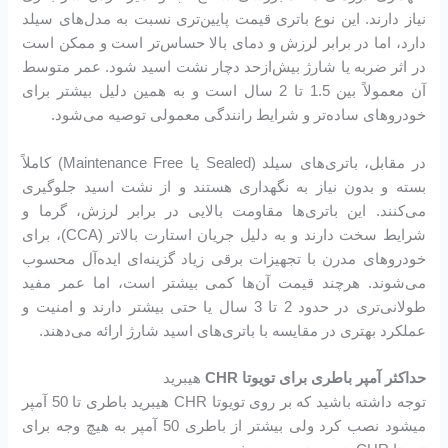
نیاز دارند. این نوع باتری قیمت پایین‌تری نسبت به مدل‌های سیلد
دارد، اما در برابر لرزش و دمای بالا حساس‌تر است و ممکن است
در اثر ضربه یا شارژ بیش‌ازحد دچار نشت اسید شود. عمر متوسط
آن معمولاً بین 1.5 تا 2 سال است و به همین دلیل بیشتر برای
خودروهای ساده‌تر و شرایط رانندگی معمولی توصیه می‌شود.
در مقابل، باتری‌های سیلد (Sealed یا Maintenance Free) کاملاً
بسته و بدون نیاز به نگهداری هستند و از نشت اسید جلوگیری
می‌کنند. این باتری‌ها مقاومت بالایی در برابر لرزش، گرما و
شرایط سخت دارند و به دلیل جریان استارت بالاتر (CCA)، برای
خودروهای مدرن با تجهیزات برقی زیاد گزینه‌ای ایده‌آل محسوب
می‌شوند. هرچند قیمت آن‌ها کمی بیشتر است، اما عمر مفید
طولانی‌تری در حدود 2 تا 3 سال یا حتی بیشتر دارند و امنیت و
عملکرد بهتری در مقایسه با باتری‌های اسید شارژ ارائه می‌دهند.
حداکثر آمپر باطری برای تویوتا CHR
هیبرید
توجه داشته باشید که بر روی تویوتا CHR هیبرید باطری تا 50 آمپر
میشود نصب کرد ولی بیشتر از باطری 50 آمپر به هیچ وجه برای