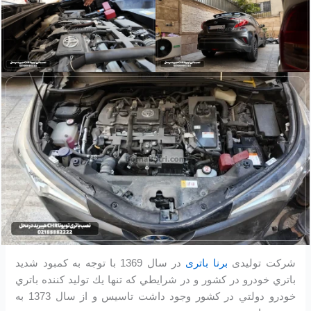
شرکت تولیدی
برنا باتری
در سال 1369 با توجه به كمبود شديد
باتري خودرو در كشور و در شرايطي كه تنها يك توليد كننده باتري
خودرو دولتي در كشور وجود داشت تاسیس و از سال 1373 به