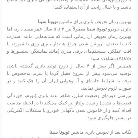
باشید و با خیال راحت از آن استفاده کنید!
بهترین زمان تعویض باتری برای ماشین
تویوتا سینا
باتری خودرو
تویوتا سینا
معمولاً بین ۳ تا ۵ سال عمر مفید دارد، اما
بهترین زمان تعویض آن زمانی است که نشانه‌هایی مانند استارت
کند یا ضعیف، روشن شدن چراغ هشدار باتری روی داشبورد، یا
افت عملکرد سیستم‌های برقی مدرن (مانند نمایشگر، سنسورها و
ADAS) مشاهده شود.
همچنین اگر بیش از ۴ سال از تاریخ تولید باتری گذشته باشد،
توصیه می‌شود پیش از شروع فصل گرما یا سرما به‌خصوص با
توجه به شرایط جاده‌ای و آب‌وهوایی ایران آن را چک کنید و در
صورت لزوم تعویض نمایید.
بررسی دوره‌ای وضعیت شارژ، ظاهر بدنه باتری (تورم، خوردگی
قطب‌ها یا نشت) و تست ولتاژ نیز کمک می‌کند تا در لحظه مناسب
اقدام کنید و از خاموش شدن ناگهانی خودرو یا مشکلات الکتریکی
در مسیر جلوگیری شود.
نکات بعد از تعویض باتری ماشین
تویوتا سینا