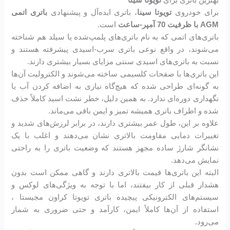
برای خودروی
تویوتا سینا
، باتری ایده‌آل و پیشنهادی
باتری اتمی
AGM با ظرفیت 70 آمپر-ساعت
است.
باتری‌های اتمی که به نام باتری‌های پلمپ‌شده یا سیلد هم شناخته
می‌شوند، در واقع نوعی باتری سرب-اسیدی پیشرفته هستند و
نسبت به باتری‌های اسیدی سنتی مزایای بسیار بیشتری دارند.
این باتری‌ها با صفحات کلسیمی ساخته می‌شوند و الکترولیت آن‌ها
به گونه‌ای طراحی شده که هیچ‌گاه نیازی به اضافه کردن آب یا
نگهداری دوره‌ای ندارد. به همین دلیل، خطر نشت اسید کاملاً حذف
شده و اطراف باتری همیشه تمیز و ایمن باقی می‌ماند.
علاوه بر این، طول عمر بیشتری دارند، در برابر لرزش‌های شدید و
تغییرات دمایی مقاومت بالاتری نشان می‌دهند و اغلب با یک
نشانگر شارژ ساده مجهز هستند که وضعیت باتری را به راحتی
نمایش می‌دهد.
البته این باتری‌ها قیمت بالاتری دارند و گاهی ممکن است بدون
هشدار قبلی از کار بیفتند، اما با توجه به ویژگی‌های لوکس و
سیستم‌های الکترونیکی پیچیده باتری تویوتا کراون مجیستا ،
استفاده از آن‌ها کاملاً ایمن، کارآمد و حتی ضروری به شمار
می‌رود.