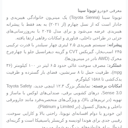
معرفی خودرو
تویوتا سینا
تویوتا سینا (Toyota Sienna) یک مینی‌ون خانوادگی هیبریدی و
جادار است که از نسل چهارم (از ۲۰۲۱) به بعد فقط با پیشرانه
هیبریدی عرضه می‌شود و برای مدل ۲۰۲۵ با به‌روزرسانی‌های
جزئی در طراحی داخلی، فناوری و امکانات رفاهی ارتقا یافته.
پیشرانه:
سیستم هیبریدی ۲.۵ لیتری چهار سیلندر با قدرت ترکیبی
۲۴۵ اسب‌بخار، گیربکس CVT و گزینه دیفرانسیل جلو یا چهارچرخ
محرک (AWD نادر در مینی‌ون‌ها).
عملکرد:
مصرف سوخت عالی حدود ۶.۵ لیتر در ۱۰۰ کیلومتر (۳۶
mpg)، ظرفیت حمل تا ۸ سرنشین، فضای بار گسترده و ظرفیت
یدک‌کشی تا ۱۵۸۸ کیلوگرم.
امکانات برجسته:
نمایشگر بزرگ ۱۲.۳ اینچی جدید، Toyota Safety
Sense 3.0، درهای کشویی برقی، صندلی‌های لوکس با ماساژ و
تهویه (در تریم‌های بالا)، و ویژگی‌های منحصربه‌فرد مانند جاروبرقی
داخلی و یخچال کنسول (در Limited و Platinum).
این خودرو با دوام افسانه‌ای تویوتا، راحتی بالا و کارایی سوخت،
رقیبی جدی برای هوندا اودیسه و کریسلر پاسیفیکا است و گزینه‌ای
ایده‌آل برای خانواده‌های بزرگ به شمار می‌رود.