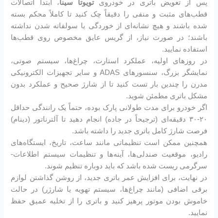
پس از تعویض باتری در خودروی
تویوتا سینا
، ابتدا اتصالات
قطب‌های مثبت و منفی را دقیقاً چک کنید تا کاملاً محکم بسته
شده باشند و هیچ نشانه‌ای از خوردگی یا سولفاته شدن نداشته
باشند؛ در صورت نیاز، از گریس عایق مخصوص روی قطب‌ها
استفاده نمایید.
در روزهای اولیه، عملکرد استارت، چراغ‌ها، سیستم صوتی،
نمایشگر بزرگ، سنسورهای ADAS و سایر تجهیزات الکترونیکی
مدرن را چندین بار تست کنید تا از شارژ صحیح و عملکرد بدون
مشکل باتری مطمئن شوید.
اگر خودرو برای مدت طولانی پارک بوده، حتماً یک رانندگی حداقل
۲۰-۳۰ دقیقه‌ای (ترجیحاً در جاده) انجام دهید تا آلترناتور (دینام)
فرصت شارژ کامل باتری جدید را داشته باشد.
همچنین ممکن است تنظیماتی مانند ساعت، تاریخ، ایستگاه‌های
رادیو، موقعیت صندلی‌ها، آینه‌ها و تنظیمات سیستم اطلاعات-
سرگرمی ریست شده باشد که باید دوباره تنظیم شوند.
در نهایت، برای افزایش عمر باتری جدید، از روشن گذاشتن لوازم
برقی اضافی (مانند چراغ‌ها، سیستم تهویه یا شارژر) در حالت
خاموش بودن موتور پرهیز کنید و باتری را از تخلیه عمیق حفظ
نمایید.