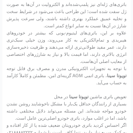
باتری‌های ژله‌ای نیز پلمپ‌شده‌اند و الکترولیت در آن‌ها به صورت
ژل سفت شده است؛ این طراحی باعث می‌شود در شرایط سخت
و تخلیه عمیق عملکرد بهتری داشته باشند، ولی سرعت پذیرش
شارژ در آن‌ها نسبت به سایر انواع کمتر است.
علاوه بر این، باتری‌های لیتیوم-یونی که بیشتر در خودروهای
هیبریدی و تمام‌الکتریکی به کار می‌روند، وزن خیلی سبک‌تری
دارند، عمر مفید طولانی‌تری ارائه می‌دهند و ظرفیت ذخیره‌سازی
انرژی بالاتری دارند، اما قیمت بالا و نیاز به شارژرهای اختصاصی
از معایب اصلی آن‌هاست.
با توجه به تجهیزات الکترونیکی مدرن و مصرف برق قابل توجه
تویوتا سینا
، باتری اتمی AGM گزینه‌ای امن، مطمئن و کاملاً کارآمد
به حساب می‌آید.
تعویض باتری ماشین
تویوتا سینا
در محل
بسیاری از رانندگان حداقل یک‌بار با مشکل ناخوشایند روشن نشدن
خودرو مواجه شده‌اند. این مسئله می‌تواند دلایل مختلفی داشته
باشد، اما در اغلب موارد، باتری خودرو اصلی‌ترین عامل است.
اگر احساس کردید باتری خودرویتان ضعیف شده یا از کار افتاده و
به کمک سریع نیاز دارید، تنها کافی است با شماره ۰۲۱۸۸۸۸۲۲۲۲