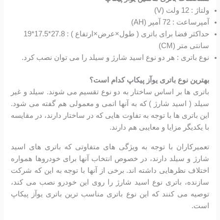
ولتاژ : 12 ولت (V)
آمپرساعت : 72 آمپر (AH)
حداکثر فضا برای باتری ( طول×عرض×ارتفاع ) : 27.8*17.5*19
سانتی متر (CM)
نوع باتری : هر دو نوع اسید شارژ و سیلد را می توان نصب کرد.
بهترین نوع باتری یوآز پیکاپ کدام است؟
باتری ها بر اساس ساختار به دو نوع تقسیم می شوند. سیلد و غیر
سیلد ( اسید شارژ ) که به آنها اتمی و معمولی هم گفته می شود.
این باتری ها با توجه به تفاوت هایی که در ساختار دارند، در مقایسه
با یکدیگر مزایا و معایبی هم دارند.
تعمیرکاران با توجه به ویژگی های متفاوتی که باتری های اسید
شارژ و سیلد دارند، در خصوص انتخاب آنها برای خودروها همواره
اختلاف نظرهایی داشته اند. برخی از آنها با توجه به این که شرکت
سازنده، باتری نوع اسید شارژ را روی این خودرو نصب می کند،
توصیه می کنند که این نوع باتری مناسب ترین باتری یوآز پیکاپ
است.