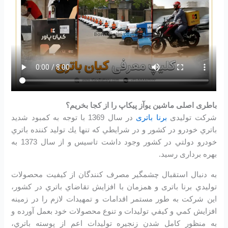
باطری اصلی ماشین یوآز پیکاپ را از کجا بخریم؟
شرکت تولیدی
برنا باتری
در سال 1369 با توجه به كمبود شديد
باتري خودرو در كشور و در شرايطي كه تنها يك توليد كننده باتري
خودرو دولتي در كشور وجود داشت تاسیس و از سال 1373 به
بهره برداری رسید.
به دنبال استقبال چشمگير مصرف كنندگان از كيفيت محصولات
توليدي برنا باتری و همزمان با افزايش تقاضاي باتري در كشور،
اين شرکت به طور مستمر اقدامات و تمهيدات لازم را در زمينه
افزايش كمي و كيفي توليدات و تنوع محصولات خود بعمل آورده و
به منظور كامل شدن زنجيره توليدات اعم از پوسته باتري،