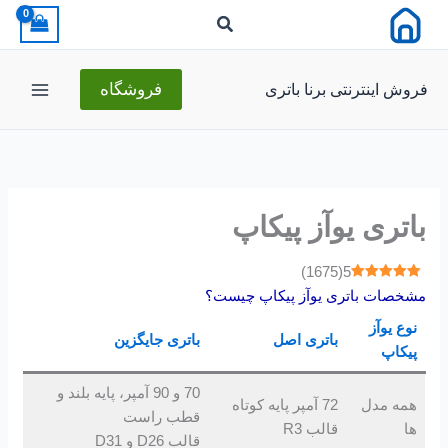
رش
ه
حتوا
فروش اینترنتی برنا باتری
فروشگاه
باتری یوآز پیکاپ
)
1675
(
5
مشخصات باتری یوآز پیکاپ چیست؟
نوع
یوآز
باتری اصل
باتری جایگزین
پیکاپ
70 و 90 آمپر، پایه بلند و
همه مدل
72 آمپر پایه کوتاه
قطب راست
ها
قالب R3
قالب D26 و D31