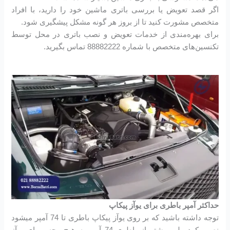
اگر قصد تعویض یا بررسی باتری ماشین خود را دارید، با افراد
متخصص مشورت کنید تا از بروز هر گونه مشکل پیشگیری شود.
برای بهره‌مندی از خدمات تعویض و نصب باتری در محل توسط
تکنسین‌های متخصص با شماره 88882222 تماس بگیرید.
حداکثر آمپر باطری برای یوآز پیکاپ
توجه داشته باشید که بر روی یوآز پیکاپ باطری تا 74 آمپر میشود
نصب کرد ولی بیشتر از باطری 74 آمپر به هیچ وجه بر ای یوآز