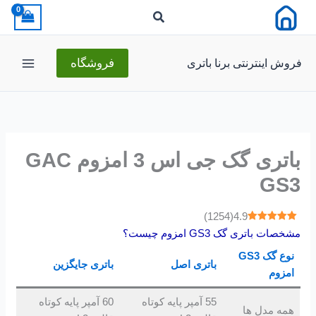
رش
ه
حتوا
فروش اینترنتی برنا باتری
فروشگاه
باتری گک جی اس 3 امزوم GAC
GS3
)
1254
(
4.9
مشخصات باتری گک GS3 امزوم چیست؟
نوع گک GS3
باتری اصل
باتری جایگزین
امزوم
55 آمپر پایه کوتاه
60 آمپر پایه کوتاه
همه مدل ها