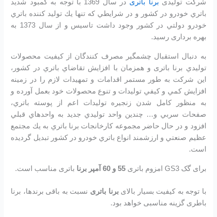
شرکت تولیدی
برنا باتری
در سال 1369 با توجه به كمبود شديد
باتري خودرو در كشور و در شرايطي كه تنها يك توليد كننده باتري
خودرو دولتي در كشور وجود داشت تاسیس و از سال 1373 به
بهره برداری رسید.
به دنبال استقبال چشمگير مصرف كنندگان از كيفيت محصولات
توليدي برنا باتری و همزمان با افزايش تقاضاي باتري در كشور،
اين شرکت به طور مستمر اقدامات و تمهيدات لازم را در زمينه
افزايش كمي و كيفي توليدات و تنوع محصولات خود بعمل آورده و
به منظور كامل شدن زنجيره توليدات اعم از پوسته باتري،
صفحات سربي و… چندين واحد توليدي جديد به واحدهاي قبلي
افزود و در حال حاضر مجموعه كارخانجات برنا باتري به يك مجتمع
عظيم صنعتي و ارزشمند انواع باتري خودرو در کشور تبديل گرديده
است.
برای گک GS3 امزوم باتری
55 و 60
آمپر برنا
باتری مناسب است.
با توجه به کیفیت بسیار بالای
برنا باتری
نسبت به باقی برندها، برنا
باطری گزینه مناسبی خواهد بود.