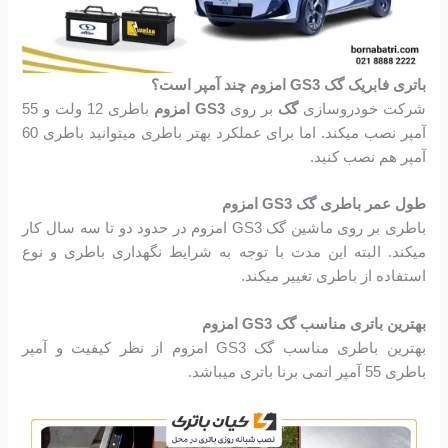
باتری فابریک گک GS3 امزوم چند آمپر است؟
شرکت خودروسازی
گک
بر روی
GS3 امزوم
باطری 12 ولت و 55
آمپر نصب میکند. اما برای عملکرد بهتر باطری میتوانید باطری 60
آمپر هم نصب کنید.
طول عمر باطری گک GS3 امزوم
باطری بر روی ماشین گک GS3 امزوم در حدود دو تا سه سال کار
میکند. البته این مدت با توجه به شرایط نگهداری باطری و نوع
استفاده از باطری تغییر میکند.
بهترین باتری مناسب گک GS3 امزوم
بهترین باطری مناسب گک GS3 امزوم از نظر کیفیت و آمپر
باطری 55 آمپر اتمی برنا باتری میباشد.