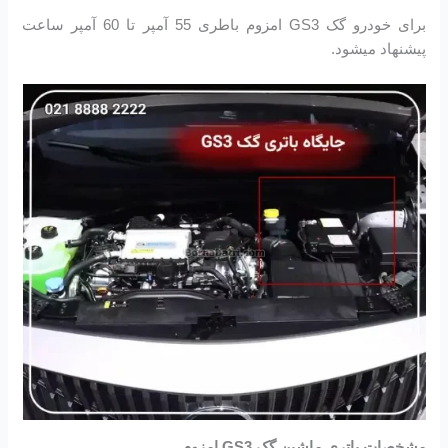
برای خودرو گک GS3 امزوم باطری 55 آمپر تا 60 آمپر ساعت
پیشنهاد میشود.
مشخصات باتری ماشین گک GS3 امزوم