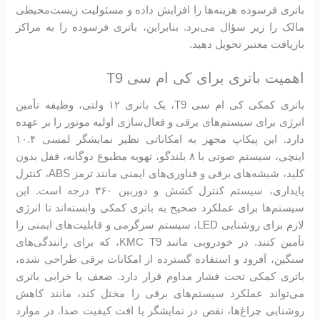
باتری فرسوده هزینه‌ها را افزایش داده و مسئولیت زیست‌محیطی
مالک را زیر سؤال می‌برد. بنابراین، باتری فرسوده را به مراکز
بازیافت معتبر تحویل دهید.
اهمیت باتری برای کی ام سی T9
باتری کمکی کی ام سی T9، یک باتری ۱۲ ولتی، وظیفه تأمین
انرژی برای سیستم‌های برقی و فعال‌سازی اولیه موتور را بر عهده
دارد. این پیکاپ مجهز به امکاناتی نظیر نمایشگر لمسی ۱۰.۴
اینچی، سیستم صوتی با ۸ بلندگو، تهویه مطبوع دوگانه، قفل بدون
کلید، شیشه‌های برقی و فناوری‌های ایمنی مانند ترمز ABS، کنترل
پایداری، سیستم کنترل کشش و دوربین ۳۶۰ درجه است. این
سیستم‌ها برای عملکرد صحیح به باتری کمکی وابسته‌اند تا انرژی
لازم برای روشنایی LED، سیستم سرگرمی و قابلیت‌های ایمنی را
تأمین کنند. در خودرویی مانند KMC T9، که برای رانندگی‌های
سنگین، آفرود و استفاده گسترده از امکانات برقی طراحی شده،
باتری کمکی تحت فشار مداوم قرار دارد. ضعف یا خرابی باتری
می‌تواند عملکرد سیستم‌های برقی را مختل کند، مانند کاهش
روشنایی چراغ‌ها، نقص در نمایشگر یا افت کیفیت صدا. در موارد