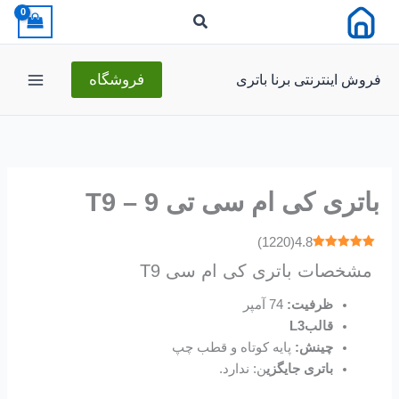
رش
ه
حتوا
فروش اینترنتی برنا باتری
فروشگاه
باتری کی ام سی تی 9 – T9
)
1220
(
4.8
مشخصات باتری کی ام سی T9
ظرفیت:
74 آمپر
قالبL3
چینش:
پایه کوتاه و قطب چپ
باتری‌ جایگزی
ن: ندارد.