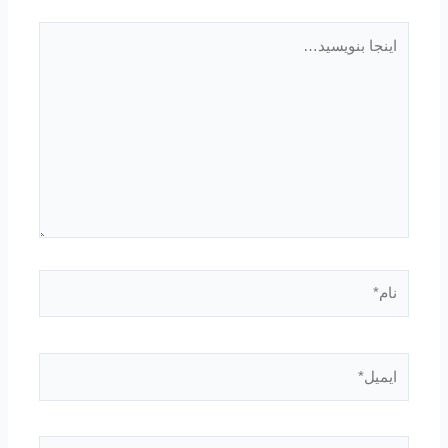
اینجا
بنویسید…
نام*
ایمیل*
وبگاه