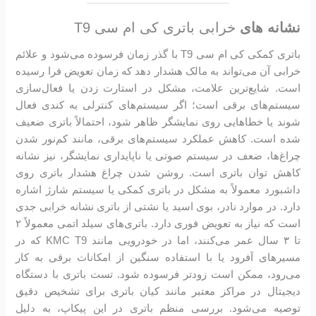
نشانه های
خرابی باتری کی ام سی T9
باتری کمکی کی ام سی T9 با گذر زمان فرسوده می‌شود و علائم
خرابی آن می‌تواند به مالک هشدار دهد که زمان تعویض فرا رسیده
است. شایع‌ترین علامت، مشکل در استارت زدن یا فعال‌سازی
سیستم‌های برقی است؛ اگر سیستم‌های کنترلی به کندی فعال
شوند یا خطاهایی روی نمایشگر ظاهر شود، احتمالاً باتری ضعیف
شده است. کاهش عملکرد سیستم‌های برقی، مانند کم‌نور شدن
چراغ‌ها، ضعف در سیستم صوتی یا ناپایداری نمایشگر، نیز نشانه
کاهش توان باتری است. روشن شدن چراغ هشدار باتری روی
داشبورد معمولاً به مشکل در باتری کمکی یا سیستم شارژ اشاره
دارد. در موارد نادر، بوی اسید یا نشتی از باتری نشانه خرابی جدی
است که نیاز به تعویض فوری دارد. باتری‌های سیلد اتمی معمولاً ۲
تا ۳ سال عمر می‌کنند، اما در خودرویی مانند KMC T9 که در
مسیرهای آفرود یا با استفاده سنگین از امکانات برقی به کار
می‌رود، ممکن است زودتر فرسوده شود. تست باتری با دستگاه
دیجیتال در مراکز معتبر مانند کیان باتری برای تشخیص دقیق
توصیه می‌شود. بررسی منظم باتری در این پیکاپ، به دلیل