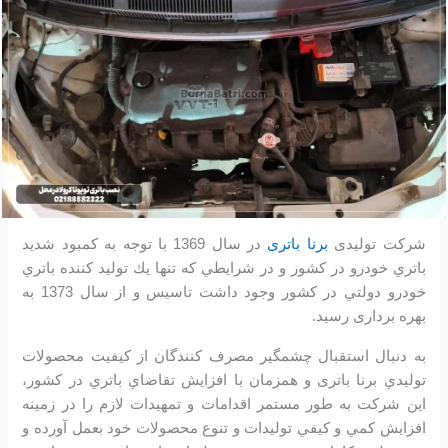
شرکت تولیدی
برنا باتری
در سال 1369 با توجه به كمبود شديد
باتري خودرو در كشور و در شرايطي كه تنها يك توليد كننده باتري
خودرو دولتي در كشور وجود داشت تاسیس و از سال 1373 به
بهره برداری رسید.
به دنبال استقبال چشمگير مصرف كنندگان از كيفيت محصولات
توليدي برنا باتری و همزمان با افزايش تقاضاي باتري در كشور،
اين شرکت به طور مستمر اقدامات و تمهيدات لازم را در زمينه
افزايش كمي و كيفي توليدات و تنوع محصولات خود بعمل آورده و