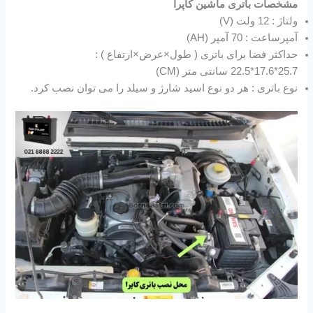
مشخصات باتری ماشین کاپرا
ولتاژ : 12 ولت (V)
آمپرساعت : 70 آمپر (AH)
حداکثر فضا برای باتری ( طول×عرض×ارتفاع ) :
25.7*17.6*22.5 سانتی متر (CM)
نوع باتری : هر دو نوع اسید شارژ و سیلد را می توان نصب کرد.