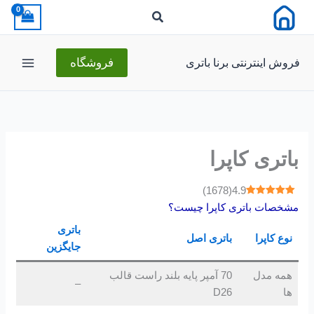
رش
ه
حتوا
فروش اینترنتی برنا باتری
فروشگاه
باتری کاپرا
)
1678
(
4.9
مشخصات باتری کاپرا
چیست؟
باتری
نوع
کاپرا
باتری اصل
جایگزین
همه مدل
70 آمپر پایه بلند راست قالب
–
ها
D26