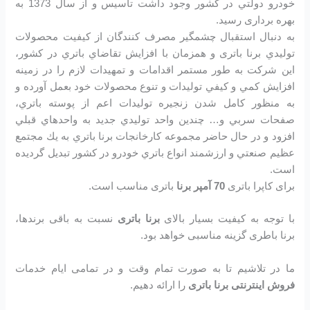
خودرو دولتي در كشور وجود داشت تاسیس و از سال 1373 به
بهره برداری رسید.
به دنبال استقبال چشمگير مصرف كنندگان از كيفيت محصولات
توليدي برنا باتری و همزمان با افزايش تقاضاي باتري در كشور،
اين شرکت به طور مستمر اقدامات و تمهيدات لازم را در زمينه
افزايش كمي و كيفي توليدات و تنوع محصولات خود بعمل آورده و
به منظور كامل شدن زنجيره توليدات اعم از پوسته باتري،
صفحات سربي و… چندين واحد توليدي جديد به واحدهاي قبلي
افزود و در حال حاضر مجموعه كارخانجات برنا باتري به يك مجتمع
عظيم صنعتي و ارزشمند انواع باتري خودرو در کشور تبديل گرديده
است.
برای کاپرا باتری
70 آمپر برنا
باتری مناسب است.
با توجه به کیفیت بسیار بالای
برنا باتری
نسبت به باقی برندها،
برنا باطری گزینه مناسبی خواهد بود.
ما در تلاشیم تا به صورت تمام وقت و در تمامی ایام خدمات
فروش اینترنتی برنا باتری
را ارائه دهیم.