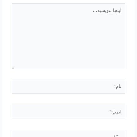
اینجا
بنویسید…
نام*
ایمیل*
وبگاه