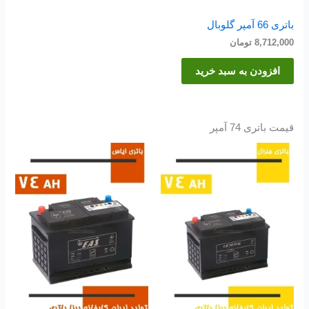
باتری 66 آمپر گلوبال
8,712,000
تومان
افزودن به سبد خرید
قیمت باتری 74 آمپر