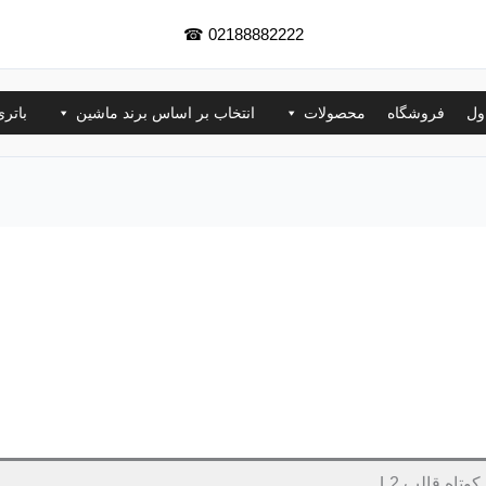
☎
02188882222
ول
فروشگاه
محصولات
انتخاب بر اساس برند ماشین
باتر