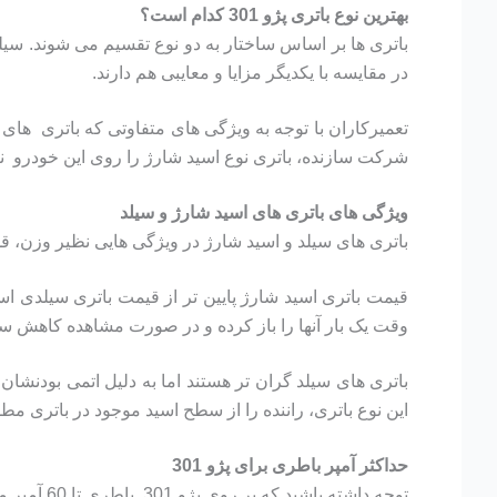
بهترین نوع باتری پژو 301 کدام است؟
باتری ها بر اساس ساختار به دو نوع تقسیم می شوند. سیلد و
در مقایسه با یکدیگر مزایا و معایبی هم دارند.
تعمیرکاران با توجه به ویژگی های متفاوتی که باتری های ا
شرکت سازنده، باتری نوع اسید شارژ را روی این خودرو نصب م
ویژگی های باتری های اسید شارژ و سیلد
باتری های سیلد و اسید شارژ در ویژگی هایی نظیر وزن، 
قیمت باتری اسید شارژ پایین تر از قیمت باتری سیلدی ا
وقت یک بار آنها را باز کرده و در صورت مشاهده کاهش سط
باتری های سیلد گران تر هستند اما به دلیل اتمی بودنشان
این نوع باتری، راننده را از سطح اسید موجود در باتری مط
حداکثر آمپر باطری برای پژو 301
توجه داشته باشید که بر روی پژو 301 باطری تا 60 آمپر میشود نصب کرد ولی بیشتر از باطری 60 آمپر به هیچ وجه برای پژو 301 توصیه نمیشود.