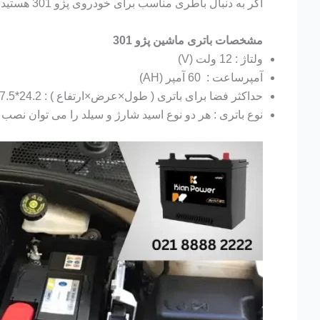
اگر به دنبال باطری مناسب برای خودروی پژو 301 هستید در ابتدا باید بدانید چه آمپری برای آن مناسب است. برای خودرو پژو 301 باطری 60 آمپرساعت پیشنهاد میشود.
مشخصات باتری ماشین پژو 301
ولتاژ : 12 ولت (V)
آمپرساعت : 60 آمپر (AH)
حداکثر فضا برای باتری ( طول×عرض×ارتفاع ) : 24.2*17.5*19 سانتی متر (CM)
نوع باتری : هر دو نوع اسید شارژ و سیلد را می توان نصب 