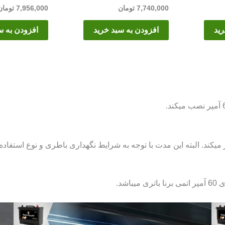
7,740,000
تومان
7,956,000
تومان
رید
افزودن به سبد خرید
افزودن به س