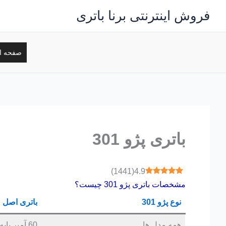
رش
فروش اینترنتی برنا باتری
ه
حتوا
صفحه ا
باتری پژو 301
)
1441
(
4.9
مشخصات باتری
پژو 301
چیست؟
نوع پژو 301
باتری اصل
همه مدل ها
60 آمپر پایه کوتاه قالب L2