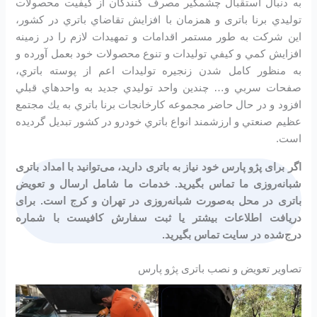
به دنبال استقبال چشمگير مصرف كنندگان از كيفيت محصولات
توليدي برنا باتری و همزمان با افزايش تقاضاي باتري در كشور،
اين شرکت به طور مستمر اقدامات و تمهيدات لازم را در زمينه
افزايش كمي و كيفي توليدات و تنوع محصولات خود بعمل آورده و
به منظور كامل شدن زنجيره توليدات اعم از پوسته باتري،
صفحات سربي و… چندين واحد توليدي جديد به واحدهاي قبلي
افزود و در حال حاضر مجموعه كارخانجات برنا باتري به يك مجتمع
عظيم صنعتي و ارزشمند انواع باتري خودرو در کشور تبديل گرديده
است.
اگر برای پژو پارس خود نیاز به باتری دارید، می‌توانید با امداد باتری
شبانه‌روزی ما تماس بگیرید. خدمات ما شامل ارسال و تعویض
باتری در محل به‌صورت شبانه‌روزی در تهران و کرج است. برای
دریافت اطلاعات بیشتر یا ثبت سفارش کافیست با شماره
درج‌شده در سایت تماس بگیرید.
تصاویر تعویض و نصب باتری پژو پارس