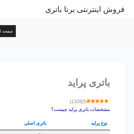
رش
فروش اینترنتی برنا باتری
ه
حتوا
صفحه ا
باتری پراید
)
1326
(
5
مشخصات باتری پراید
چیست؟
نوع پراید
باتری اصلی