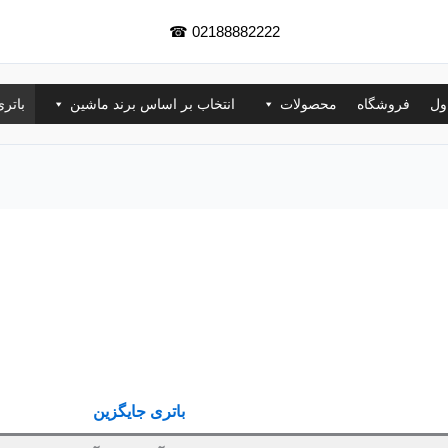
☎
02188882222
ول
فروشگاه
محصولات
انتخاب بر اساس برند ماشین
باتر
باتری جایگزین