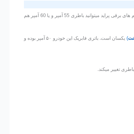
شرکت خودرو سازی سایپا بر روی پراید باطری 12 ولت و 50 آمپر اسیدی صبا باطری نصب میکند. اما برای عملکرد بهتر سیستم های برقی پراید میتوانید باطری 55 آمپر و یا 60 آمپر هم
انت
)
یکسان است. باتری فابریک این خودرو ۵۰ آمپر بوده و
اطری تغییر میکند.