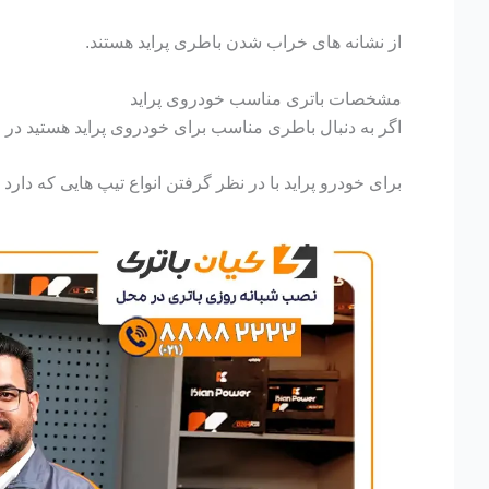
از نشانه های خراب شدن باطری پراید هستند.
مشخصات باتری مناسب خودروی پراید
اگر به دنبال باطری مناسب برای خودروی پراید هستید در اب
برای خودرو پراید با در نظر گرفتن انواع تیپ هایی که دارد (پراید 111 – پراید 131- پراید 132 – پراید 141 – پراید 151 – پراید وانت)، باطری 50 آمپر تا 60 آمپر ساع