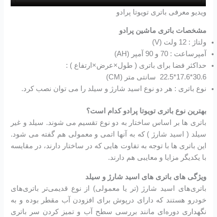
ویدیو معرفی باتری تویوتا پرادو
مشخصات باتری ماشین پرادو
ولتاژ : 12 ولت (V)
آمپرساعت : 70 و 90 آمپر (AH)
حداکثر فضا برای باتری ( طول×عرض×ارتفاع ) :
30.6*17.6*22.5 سانتی متر (CM)
نوع باتری : هر دو نوع اسید شارژ و سیلد را می توان نصب کرد.
بهترین نوع باتری تویوتا پرادو کدام است؟
باتری ها بر اساس ساختار به دو نوع تقسیم می شوند. سیلد و غیر
سیلد ( اسید شارژ ) که به آنها اتمی و معمولی هم گفته می شود.
این باتری ها با توجه به تفاوت هایی که در ساختار دارند، در مقایسه
با یکدیگر مزایا و معایبی هم دارند.
ویژگی های باتری های اسید شارژ و سیلد
باتری‌های اسید شارژ (تر یا معمولی) از نوع قدیمی‌تر باتری‌های
خودرو هستند که دارای درپوش برای افزودن آب مقطر بوده و به
نگهداری دوره‌ای مانند بررسی سطح آب و تمیز کردن سر باتری