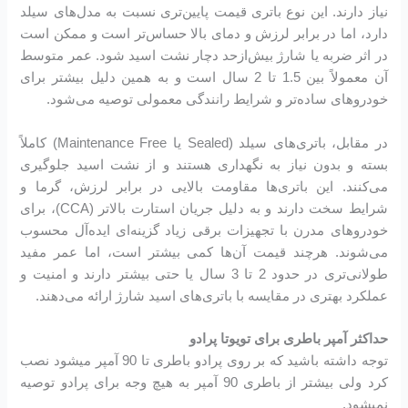
نیاز دارند. این نوع باتری قیمت پایین‌تری نسبت به مدل‌های سیلد
دارد، اما در برابر لرزش و دمای بالا حساس‌تر است و ممکن است
در اثر ضربه یا شارژ بیش‌ازحد دچار نشت اسید شود. عمر متوسط
آن معمولاً بین 1.5 تا 2 سال است و به همین دلیل بیشتر برای
خودروهای ساده‌تر و شرایط رانندگی معمولی توصیه می‌شود.
در مقابل، باتری‌های سیلد (Sealed یا Maintenance Free) کاملاً
بسته و بدون نیاز به نگهداری هستند و از نشت اسید جلوگیری
می‌کنند. این باتری‌ها مقاومت بالایی در برابر لرزش، گرما و
شرایط سخت دارند و به دلیل جریان استارت بالاتر (CCA)، برای
خودروهای مدرن با تجهیزات برقی زیاد گزینه‌ای ایده‌آل محسوب
می‌شوند. هرچند قیمت آن‌ها کمی بیشتر است، اما عمر مفید
طولانی‌تری در حدود 2 تا 3 سال یا حتی بیشتر دارند و امنیت و
عملکرد بهتری در مقایسه با باتری‌های اسید شارژ ارائه می‌دهند.
حداکثر آمپر باطری برای تویوتا پرادو
توجه داشته باشید که بر روی پرادو باطری تا 90 آمپر میشود نصب
کرد ولی بیشتر از باطری 90 آمپر به هیچ وجه برای پرادو توصیه
نمیشود.