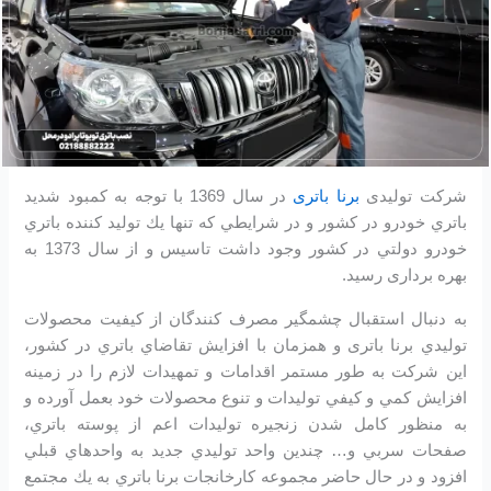
شرکت تولیدی
برنا باتری
در سال 1369 با توجه به كمبود شديد
باتري خودرو در كشور و در شرايطي كه تنها يك توليد كننده باتري
خودرو دولتي در كشور وجود داشت تاسیس و از سال 1373 به
بهره برداری رسید.
به دنبال استقبال چشمگير مصرف كنندگان از كيفيت محصولات
توليدي برنا باتری و همزمان با افزايش تقاضاي باتري در كشور،
اين شرکت به طور مستمر اقدامات و تمهيدات لازم را در زمينه
افزايش كمي و كيفي توليدات و تنوع محصولات خود بعمل آورده و
به منظور كامل شدن زنجيره توليدات اعم از پوسته باتري،
صفحات سربي و… چندين واحد توليدي جديد به واحدهاي قبلي
افزود و در حال حاضر مجموعه كارخانجات برنا باتري به يك مجتمع