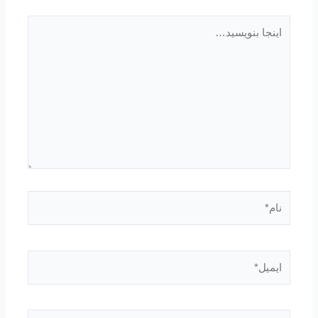
اینجا
بنویسید…
نام*
ایمیل*
وبگاه