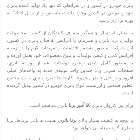
باتري خودرو در كشور و در شرايطي كه تنها يك توليد كننده باتري
خودرو دولتي در كشور وجود داشت تاسیس و از سال 1373 به
بهره برداری رسید.
به دنبال استقبال چشمگير مصرف كنندگان از كيفيت محصولات
توليدي برنا باتری و همزمان با افزايش تقاضاي باتري در كشور،
اين شرکت به طور مستمر اقدامات و تمهيدات لازم را در زمينه
افزايش كمي و كيفي توليدات و تنوع محصولات خود بعمل آورده و
به منظور كامل شدن زنجيره توليدات اعم از پوسته باتري،
صفحات سربي و… چندين واحد توليدي جديد به واحدهاي قبلي
افزود و در حال حاضر مجموعه كارخانجات برنا باتري به يك مجتمع
عظيم صنعتي و ارزشمند انواع باتري خودرو در کشور تبديل گرديده
است.
برای ون کاروان باتری
66 آمپر برنا
باتری مناسب است.
با توجه به کیفیت بسیار بالای
برنا باتری
نسبت به باقی برندها، برنا
باطری گزینه مناسبی خواهد بود.