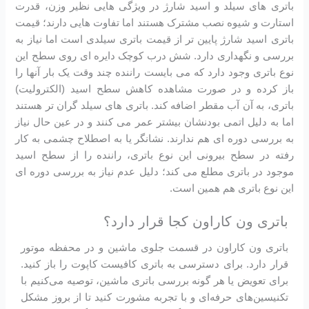
باتری های سیلد و اسید شارژ در ویژگی هایی نظیر وزن، قدرت
استارت و شیوه نصب مشترک هستند اما تفاوت هایی دارند؛ قیمت
باتری اسید شارژ پایین تر از قیمت باتری سیلدی است اما نیاز به
بررسی و نگهداری دارد. شش درب کوچک دایره ای روی سطح این
نوع باتری وجود دارد که می بایست راننده چند وقت یک بار آنها را
باز کرده و در صورت مشاهده کاهش سطح اسید (الکترولیت)
باتری، به آن آب مقطر اضافه کند. باتری های سیلد گران تر هستند
اما به دلیل اتمی بودنشان بیشتر عمر می کنند و در عین حال نیاز
به بررسی دوره ای هم ندارند. نشانگر یا به اصطلاح چشمی به کار
رفته در سطح بیرونی این نوع باتری، راننده را از سطح اسید
موجود در باتری مطلع می کند؛ دلیل عدم نیاز به بررسی دوره ای
این نوع باتری هم همین است.
باتری ون کاراون کجا قرار دارد؟
باتری ون کاراون در قسمت جلوی ماشین و در محفظه موتور
قرار دارد. برای دسترسی به باتری کافیست کاپوت را باز کنید.
برای تعویض یا هر گونه بررسی باتری ماشین، توصیه می‌کنیم با
تکنیسین‌های حرفه‌ای و با تجربه مشورت کنید تا از بروز مشکل