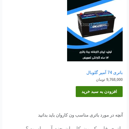
باتری 74 آمپر گلوبال
9,768,000
تومان
افزودن به سبد خرید
آنچه در مورد باتری مناسب ون کاروان باید بدانید
باتری فابریک ون کاروان چند آمپر است؟