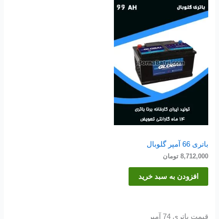
باتری 66 آمپر گلوبال
8,712,000
تومان
افزودن به سبد خرید
قیمت باتری 74 آمپر