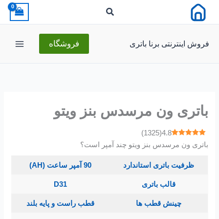
رش
ه
حتوا
فروش اینترنتی برنا باتری
فروشگاه
باتری ون مرسدس بنز ویتو
)
1325
(
4.8
باتری ون مرسدس بنز ویتو چند آمپر است؟
ظرفیت باتری استاندارد
90 آمپر ساعت (AH)
قالب باتری
D31
چینش قطب ها
قطب راست و پایه بلند