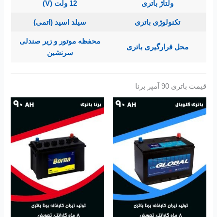
ولتاژ باتری
12 ولت (V)
تکنولوژی باتری
سیلد اسید (اتمی)
محفظه موتور و زیر صندلی
محل قرارگیری باتری
سرنشین
قیمت باتری 90 آمپر برنا