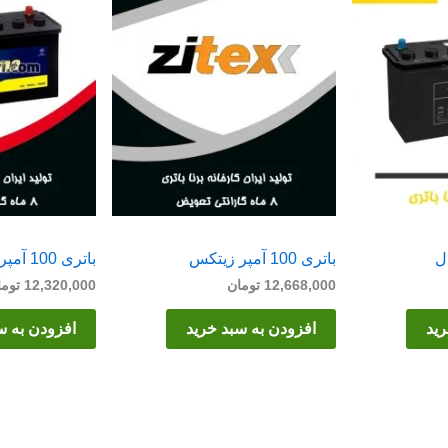
باتری 100 آمپر زیتکس
باتری 100 آمپر برنا
12,668,000
تومان
12,320,000
توما
رید
افزودن به سبد خرید
افزودن به س