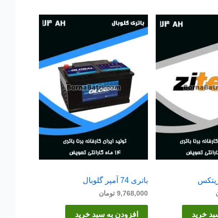
باتری 74 آمپر گلوبال
9,768,000
تومان
بد خرید
افزودن به سبد خرید