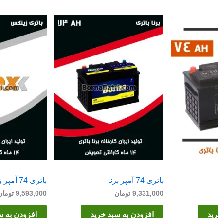
باتری 74 آمپر برنا
باتری 74 آمپر زیتکس
9,331,000
تومان
9,593,000
تومان
رید
افزودن به سبد خرید
افزودن به س