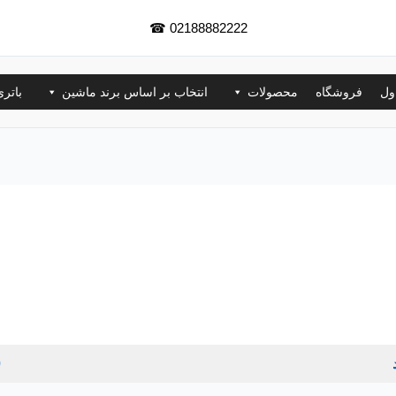
☎
02188882222
ول
فروشگاه
محصولات
انتخاب بر اساس برند ماشین
باتر
0