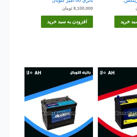
باتری 60 آمپر گلوبال
8,100,000
تومان
بد خرید
افزودن به سبد خرید