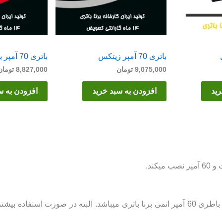
باتری 70 آمپر زیتکس
باتری 70 آمپر برنا
9,075,000
تومان
8,827,000
تومان
رید
افزودن به سبد خرید
افزودن به س