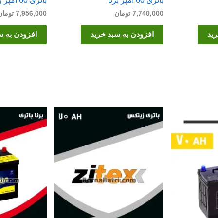
باتری 60 آمپر برنا
باتری 60 آمپر زیتکس
7,740,000
تومان
7,956,000
تومان
رید
افزودن به سبد خرید
افزودن به س