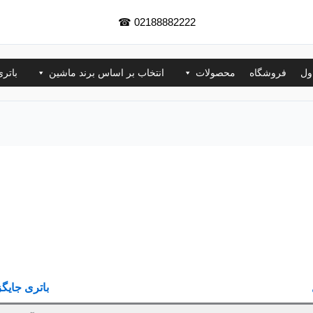
☎
02188882222
ول
فروشگاه
محصولات
انتخاب بر اساس برند ماشین
باتر
باتری جایگ