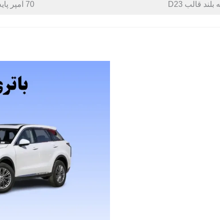
70 آمپر پایه بلند قالب D26