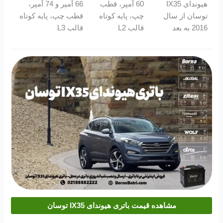
هیوندای IX35
60 آمپر، قطب
66 آمپر و 74 آمپر،
توسان از سال
چپ، پایه کوتاه
قطب چپ، پایه کوتاه
2016 به بعد
قالب L2
قالب L3
مشاهده قیمت باتری هیوندای IX35 توسان