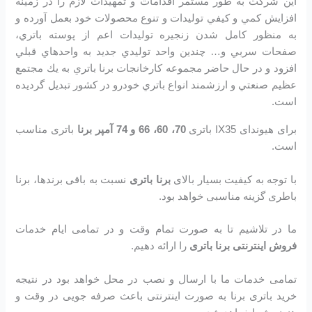
اين شرکت به طور مستمر اقدامات و تمهيدات لازم را در زمينه
افزايش كمي و كيفي توليدات و تنوع محصولات خود بعمل آورده و
به منظور كامل شدن زنجيره توليدات اعم از پوسته باتري،
صفحات سربي و… چندين واحد توليدي جديد به واحدهاي قبلي
افزود و در حال حاضر مجموعه كارخانجات برنا باتري به يك مجتمع
عظيم صنعتي و ارزشمند انواع باتري خودرو در کشور تبديل گرديده
است.
برای هیوندای IX35 باتری
70، 60، 66 و 74 آمپر برنا
باتری مناسب
است.
با توجه به کیفیت بسیار بالای
برنا باتری
نسبت به باقی برندها، برنا
باطری گزینه مناسبی خواهد بود.
ما در تلاشیم تا به صورت تمام وقت و در تمامی ایام خدمات
فروش اینترنتی برنا باتری
را ارائه دهیم.
تمامی خدمات ما با ارسال و نصب در محل خواهد بود در نتیجه
خرید باتری برنا به صورت اینترنتی باعث صرفه جویی در وقت و