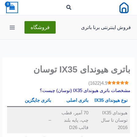
رش
ه
حتوا
فروش اینترنتی برنا باتری
فروشگاه
باتری هیوندای IX35 توسان
)
1622
(
4.9
مشخصات باتری هیوندای IX35 (توسان) چیست؟
نوع هیوندای IX35
باتری اصلی
باتری جایگزین
هیوندای IX35
70 آمپر، قطب
توسان تا سال
چپ، پایه بلند
–
2016
قالب D26