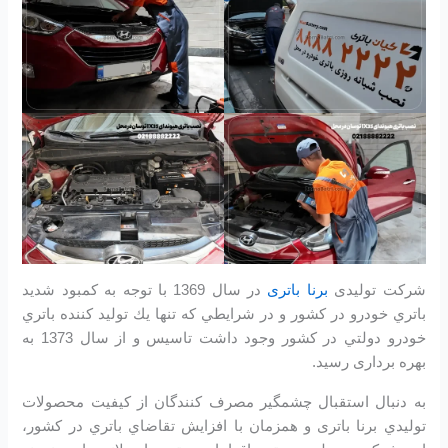
شرکت تولیدی
برنا باتری
در سال 1369 با توجه به كمبود شديد
باتري خودرو در كشور و در شرايطي كه تنها يك توليد كننده باتري
خودرو دولتي در كشور وجود داشت تاسیس و از سال 1373 به
بهره برداری رسید.
به دنبال استقبال چشمگير مصرف كنندگان از كيفيت محصولات
توليدي برنا باتری و همزمان با افزايش تقاضاي باتري در كشور،