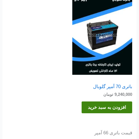
باتری 70 آمپر گلوبال
9,240,000
تومان
افزودن به سبد خرید
قیمت باتری 66 آمپر