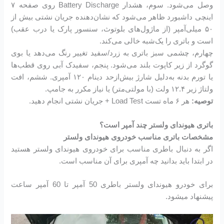
وصل می‌شود. سوم، هشدار Battery Discharge روی صفحه ۷
اینچی داشبورد ظاهر می‌شود که نشان‌دهنده جریان نشتی بیش از
۵۰ میلی‌آمپر (از ماژول‌های بلوتوث، سنسور پارک یا درب عقب)
است و باتری را یک‌شبه خالی می‌کند.
چهارم، چشمی سبز باتری به زرد/سفید تغییر رنگ می‌دهد یا بوی
گوگرد از زیر کاپوت بلند می‌شود. پنجم، سفیدک آبی روی قطب‌ها
یا تورم بدنه به‌دلیل شارژ بیش‌ازحد دینام ۱۲۰ آمپری. ششم، افت
ولتاژ زیر ۱۲.۴ ولت (با مولتی‌متر) یا نیاز مکرر به جامپ.
توصیه:
هر ۶ ماه تست Load Test + جریان نشتی انجام دهید.
باتری هیوندای ولستر چند آمپر است؟
مشخصات باتری مناسب خودروی هیوندای ولستر
اگر به دنبال باطری مناسب برای خودروی هیوندای ولستر هستید
در ابتدا باید بدانید چه آمپری برای آن مناسب است.
برای خودرو هیوندای ولستر باطری 50 آمپر تا 60 آمپر ساعت
پیشنهاد میشود.