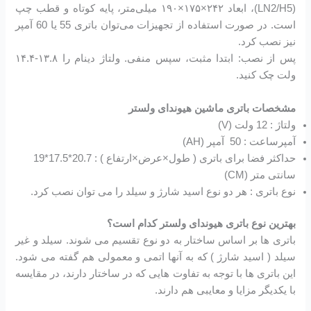
(LN2/H5)، ابعاد ۲۴۲×۱۷۵×۱۹۰ میلی‌متر، پایه کوتاه و قطب چپ
است. در صورت استفاده از تجهیزات می‌توان باتری 55 یا 60 آمپر
نیز نصب کرد.
پس از نصب: ابتدا مثبت، سپس منفی. ولتاژ دینام را ۱۳.۸-۱۴.۴
ولت چک کنید.
مشخصات باتری ماشین هیوندای ولستر
ولتاژ : 12 ولت (V)
آمپرساعت : 50 آمپر (AH)
حداکثر فضا برای باتری ( طول×عرض×ارتفاع ) : 20.7*17.5*19
سانتی متر (CM)
نوع باتری : هر دو نوع اسید شارژ و سیلد را می توان نصب کرد.
بهترین نوع باتری هیوندای ولستر کدام است؟
باتری ها بر اساس ساختار به دو نوع تقسیم می شوند. سیلد و غیر
سیلد ( اسید شارژ ) که به آنها اتمی و معمولی هم گفته می شود.
این باتری ها با توجه به تفاوت هایی که در ساختار دارند، در مقایسه
با یکدیگر مزایا و معایبی هم دارند.