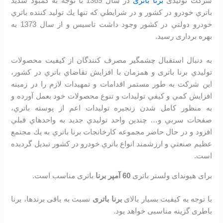
شرکت تولیدی
برنا باتری
در سال 1369 با توجه به كمبود شديد
باتري خودرو در كشور و در شرايطي كه تنها يك توليد كننده باتري
خودرو دولتي در كشور وجود داشت تاسیس و از سال 1373 به
بهره برداری رسید.
به دنبال استقبال چشمگير مصرف كنندگان از كيفيت محصولات
توليدي برنا باتری و همزمان با افزايش تقاضاي باتري در كشور،
اين شرکت به طور مستمر اقدامات و تمهيدات لازم را در زمينه
افزايش كمي و كيفي توليدات و تنوع محصولات خود بعمل آورده و
به منظور كامل شدن زنجيره توليدات اعم از پوسته باتري،
صفحات سربي و… چندين واحد توليدي جديد به واحدهاي قبلي
افزود و در حال حاضر مجموعه كارخانجات برنا باتري به يك مجتمع
عظيم صنعتي و ارزشمند انواع باتري خودرو در کشور تبديل گرديده
است.
برای هیوندای ولستر باتری
60 آمپر برنا
باتری مناسب است.
با توجه به کیفیت بسیار بالای
برنا باتری
نسبت به باقی برندها، برنا
باطری گزینه مناسبی خواهد بود.