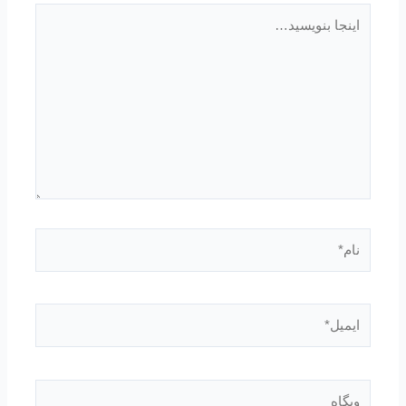
اینجا
بنویسید…
نام*
ایمیل*
وبگاه