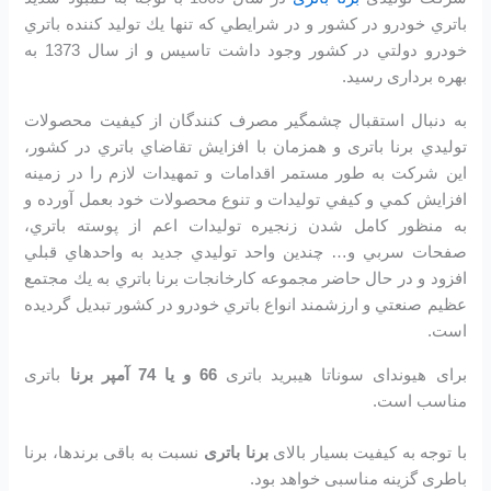
باتري خودرو در كشور و در شرايطي كه تنها يك توليد كننده باتري
خودرو دولتي در كشور وجود داشت تاسیس و از سال 1373 به
بهره برداری رسید.
به دنبال استقبال چشمگير مصرف كنندگان از كيفيت محصولات
توليدي برنا باتری و همزمان با افزايش تقاضاي باتري در كشور،
اين شرکت به طور مستمر اقدامات و تمهيدات لازم را در زمينه
افزايش كمي و كيفي توليدات و تنوع محصولات خود بعمل آورده و
به منظور كامل شدن زنجيره توليدات اعم از پوسته باتري،
صفحات سربي و… چندين واحد توليدي جديد به واحدهاي قبلي
افزود و در حال حاضر مجموعه كارخانجات برنا باتري به يك مجتمع
عظيم صنعتي و ارزشمند انواع باتري خودرو در کشور تبديل گرديده
است.
برای هیوندای سوناتا هیبرید باتری
66 و یا 74 آمپر برنا
باتری
مناسب است.
با توجه به کیفیت بسیار بالای
برنا باتری
نسبت به باقی برندها، برنا
باطری گزینه مناسبی خواهد بود.