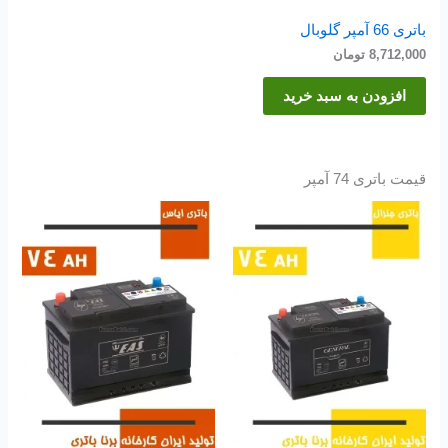
باتری 66 آمپر گلوبال
8,712,000
تومان
افزودن به سبد خرید
قیمت باتری 74 آمپر