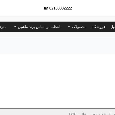
☎
02188882222
ول
فروشگاه
محصولات
انتخاب بر اساس برند ماشین
باتر