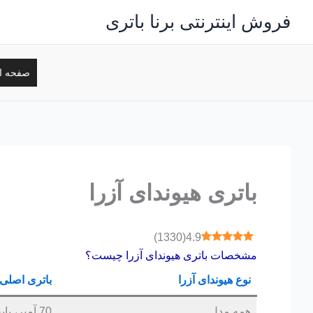
رش
فروش اینترنتی برنا باتری
ه
حتوا
صفحه ا
باتری هیوندای آزرا
)
1330
(
4.9
مشخصات باتری هیوندای آزرا چیست؟
نوع هیوندای آزرا
باتری اصلی
همه مدل
70 آمپر، پایه بلند قطب چپ، قالب D26