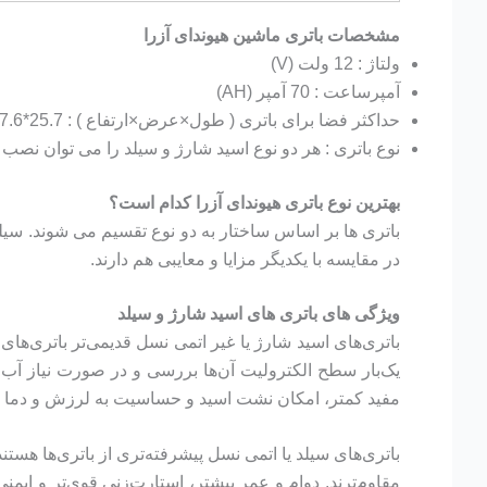
مشخصات باتری ماشین هیوندای آزرا
ولتاژ : 12 ولت (V)
آمپرساعت : 70 آمپر (AH)
حداکثر فضا برای باتری ( طول×عرض×ارتفاع ) : 25.7*17.6*22.5 سانتی متر (CM)
نوع باتری : هر دو نوع اسید شارژ و سیلد را می توان نصب 
بهترین نوع باتری هیوندای آزرا کدام است؟
باتری ها بر اساس ساختار به دو نوع تقسیم می شوند. سیلد و
در مقایسه با یکدیگر مزایا و معایبی هم دارند.
ویژگی های باتری های اسید شارژ و سیلد
باتری‌های اسید شارژ یا غیر اتمی نسل قدیمی‌تر باتری‌های
یک‌بار سطح الکترولیت آن‌ها بررسی و در صورت نیاز آب 
مفید کمتر، امکان نشت اسید و حساسیت به لرزش و دما از 
باتری‌های سیلد یا اتمی نسل پیشرفته‌تری از باتری‌ها هستن
مقاوم‌ترند. دوام و عمر بیشتر، استارت‌زنی قوی‌تر و ایمنی