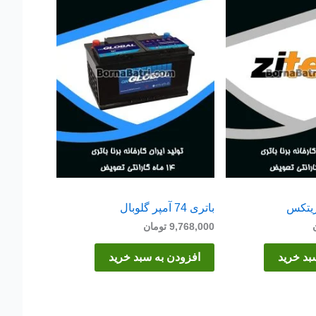
باتری 74 آمپر گلوبال
9,768,000
تومان
بد خرید
افزودن به سبد خرید