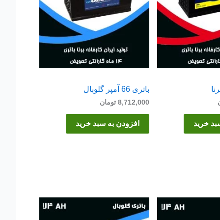
باتری 66 آمپر گلوبال
8,712,000
تومان
بد خرید
افزودن به سبد خرید