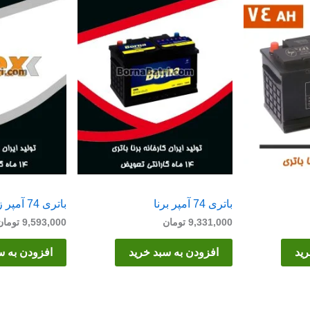
باتری 74 آمپر برنا
باتری 74 آمپر زیتکس
9,331,000
تومان
9,593,000
تومان
رید
افزودن به سبد خرید
افزودن به س