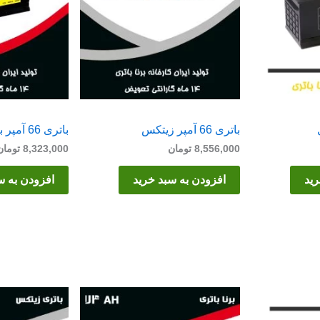
باتری 66 آمپر زیتکس
باتری 66 آمپر برنا
8,556,000
تومان
8,323,000
تومان
رید
افزودن به سبد خرید
افزودن به س