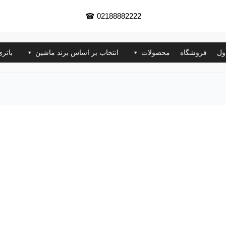
☎
02188882222
ول
فروشگاه
محصولات
انتخاب بر اساس برند ماشین
باتر